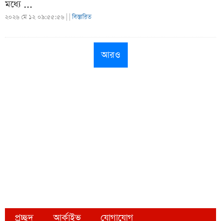
মধ্যে ...
২০২৬ মে ১২ ০৯:৫৫:৫৬ |
|
বিস্তারিত
আরও
প্রচ্ছদ
আর্কাইভ
যোগাযোগ