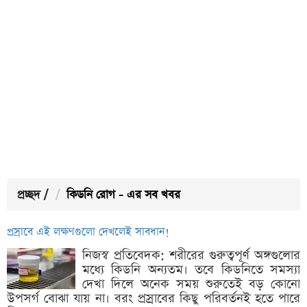
প্রচ্ছদ
/
কিডনি রোগ - এর সব খবর
প্রস্রাবে এই লক্ষণগুলো দেখলেই সাবধান!
নিজস্ব প্রতিবেদক: শরীরের গুরুত্বপূর্ণ অঙ্গগুলোর
মধ্যে কিডনি অন্যতম। তবে কিডনিতে সমস্যা
দেখা দিলে অনেক সময় শুরুতেই বড় কোনো
উপসর্গ বোঝা যায় না। বরং প্রস্রাবের কিছু পরিবর্তনই হতে পারে