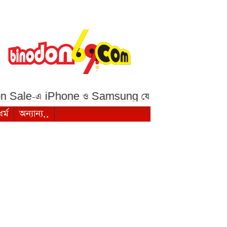
ale-এ iPhone ও Samsung ফোনে বড় ছাড়***
১ মালয়
ধর্ম
অন্যান্য..