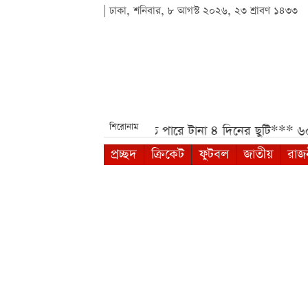
| ঢাকা, শনিবার, ৮ আগস্ট ২০২৬, ২৩ শ্রাবণ ১৪৩৩
শিরোনাম
নতুন বার্তা***
আগস্টে মিলতে পারে টানা ৪ দিনের ছুটি***
৬০ হা
প্রচ্ছদ
ক্রিকেট
ফুটবল
জাতীয়
রাজ