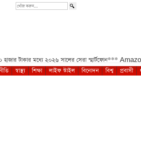
খোঁজ
করুন...
জার টাকার মধ্যে ২০২৬ সালের সেরা স্মার্টফোন***
Amazon S
নীতি
স্বাস্থ্য
শিক্ষা
লাইফ স্টাইল
বিনোদন
বিশ্ব
প্রবাসী