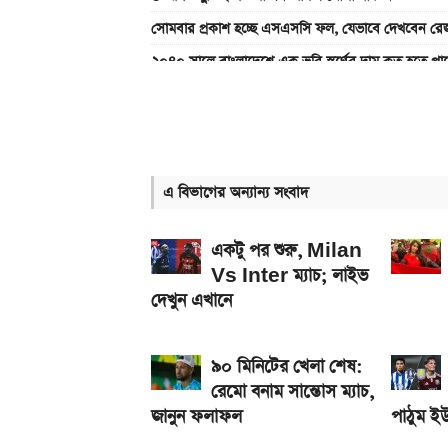
সোমবার প্রকাশ হচ্ছে এসএসসি ফল, যেভাবে দেখবেন রেজ
২০৪০ সালে বাংলাদেশে এক ভরি স্বর্ণের দাম কত হতে পা
৫ আগস্ট পোশাক কারখানা খোলা থাকবে, নাকি ছুটি? যা জা
৯০ মিনিটের খেলা শেষ: রেমো বনাম সান্তোস ম্যাচ, জান
অন্ধকারে জ্বলে উঠবে ফোনের পেছন, REDMI K100 
এ বিভাগের অন্যান্য সংবাদ
৯০ মিনিটের খেলা শেষ: বায়ার্ন মিউনিখ বনাম জেজু ইউন
২ বছর পিছিয়ে যেতে পারে নবম জাতীয় পে-স্কেল
একটু পর শুরু, Milan
Vs Inter ম্যাচ; লাইভ
দেখুন এখানে
৯০ মিনিটের খেলা শেষ:
রেমো বনাম সান্তোস ম্যাচ,
জানুন ফলাফল
পাঠুম ই