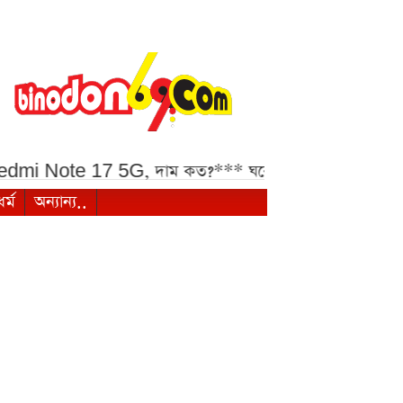
te 17 5G, দাম কত?***
ঘরে বসে মোবাইলে যেভাবে দেখব
ধর্ম
অন্যান্য..