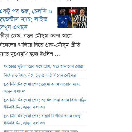
একটু পর শুরু, চেলসি ও
জুভেন্টাস ম্যাচ; লাইভ
দেখুন এখানে
ক্রীড়া ডেস্ক: নতুন মৌসুম শুরুর আগে
নিজেদের ঝালিয়ে নিতে প্রাক-মৌসুম প্রীতি
ম্যাচে মুখোমুখি হচ্ছে ইংলিশ ...
মরক্কোর ফুটবলারের সঙ্গে প্রেম; সত্য জানালেন নোরা
নিজের ভবিষ্যৎ নিয়ে চূড়ান্ত বার্তা দিলেন নেইমার
৯০ মিনিটের খেলা শেষ: রেমো বনাম সান্তোস ম্যাচ,
জানুন ফলাফল
৯০ মিনিটের খেলা শেষ: অ্যাস্টল ভিলা বনাম বিজি পাঠুম
ইউনাইটেড, জানুন ফলাফল
৯০ মিনিটের খেলা শেষ: বায়ার্ন মিউনিখ বনাম জেজু
ইউনাইটেড, জানুন ফলাফল