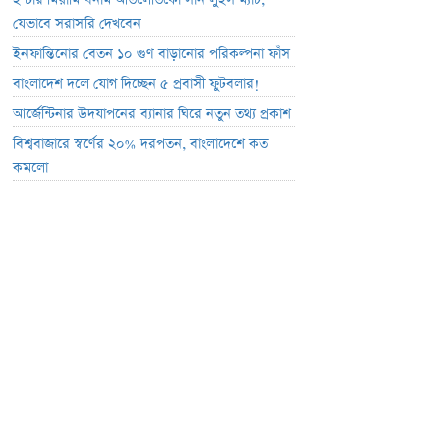
ইন্টার মিয়ামি বনাম আতলেতিকো সান লুইস ম্যাচ;
যেভাবে সরাসরি দেখবেন
ইনফান্তিনোর বেতন ১০ গুণ বাড়ানোর পরিকল্পনা ফাঁস
বাংলাদেশ দলে যোগ দিচ্ছেন ৫ প্রবাসী ফুটবলার!
আর্জেন্টিনার উদযাপনের ব্যানার ঘিরে নতুন তথ্য প্রকাশ
বিশ্ববাজারে স্বর্ণের ২০% দরপতন, বাংলাদেশে কত
কমলো