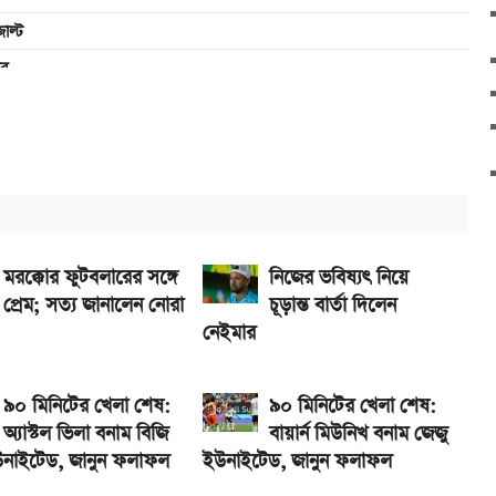
াল্ট
রে
না গেল
ুন ফলাফল
Pro আসছে নতুন চমক নিয়ে
াইটেড, জানুন ফলাফল
মরক্কোর ফুটবলারের সঙ্গে
নিজের ভবিষ্যৎ নিয়ে
প্রেম; সত্য জানালেন নোরা
চূড়ান্ত বার্তা দিলেন
নেইমার
৯০ মিনিটের খেলা শেষ:
৯০ মিনিটের খেলা শেষ:
অ্যাস্টল ভিলা বনাম বিজি
বায়ার্ন মিউনিখ বনাম জেজু
উনাইটেড, জানুন ফলাফল
ইউনাইটেড, জানুন ফলাফল