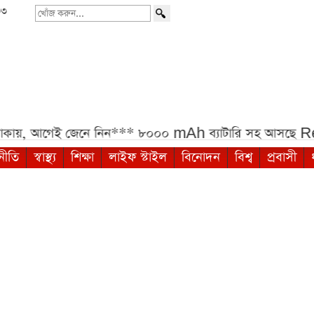
৩৩
খোঁজ
করুন...
েই জেনে নিন***
৮০০০ mAh ব্যাটারি সহ আসছে Redmi No
নীতি
স্বাস্থ্য
শিক্ষা
লাইফ স্টাইল
বিনোদন
বিশ্ব
প্রবাসী