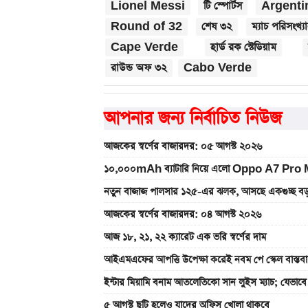
Lionel Messi
টি স্পোর্টস
Argenti
Round of 32
শেষ ৩২
ম্যাচ পরিসংখ্য
Cape Verde
হার্ড রক স্টেডিয়াম
রাউন্ড অফ ৩২
Cabo Verde
আপনার জন্য নির্বাচিত নিউজ
আজকের স্বর্ণের বাজারদর: ০৫ আগস্ট ২০২৬
১০,০০০mAh ব্যাটারি নিয়ে এলো Oppo A7 Pro Max
নতুন বাজাজ পালসার ১২৫-এর ঝলক, আসছে একগুচ্ছ বড়
আজকের স্বর্ণের বাজারদর: ০৪ আগস্ট ২০২৬
আজ ১৮, ২১, ২২ ক্যারেট এক ভরি স্বর্ণের দাম
আইএমএফের আপত্তি উপেক্ষা করেই নবম পে স্কেল বাস্ত
ইন্টার মিয়ামি বনাম আতলেতিকো সান লুইস ম্যাচ; যেভাব
৫ আগস্ট ছুটি হলেও যাদের অফিস খোলা থাকবে