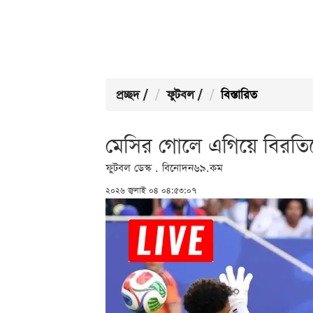
প্রচ্ছদ
/
ফুটবল
/
বিস্তারিত
মেসির গোলে এগিয়ে বিরতিত
ফুটবল ডেস্ক . বিনোদন৬৯.কম
২০২৬ জুলাই ০৪ ০৪:৫৩:০৭