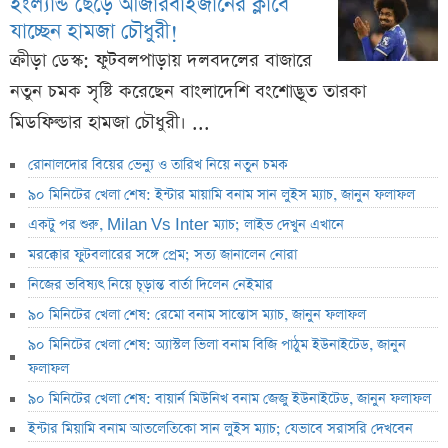
ইংল্যান্ড ছেড়ে আজারবাইজানের ক্লাবে
যাচ্ছেন হামজা চৌধুরী!
ক্রীড়া ডেস্ক: ফুটবলপাড়ায় দলবদলের বাজারে
নতুন চমক সৃষ্টি করেছেন বাংলাদেশি বংশোদ্ভূত তারকা
মিডফিল্ডার হামজা চৌধুরী। ...
রোনালদোর বিয়ের ভেন্যু ও তারিখ নিয়ে নতুন চমক
৯০ মিনিটের খেলা শেষ: ইন্টার মায়ামি বনাম সান লুইস ম্যাচ, জানুন ফলাফল
একটু পর শুরু, Milan Vs Inter ম্যাচ; লাইভ দেখুন এখানে
মরক্কোর ফুটবলারের সঙ্গে প্রেম; সত্য জানালেন নোরা
নিজের ভবিষ্যৎ নিয়ে চূড়ান্ত বার্তা দিলেন নেইমার
৯০ মিনিটের খেলা শেষ: রেমো বনাম সান্তোস ম্যাচ, জানুন ফলাফল
৯০ মিনিটের খেলা শেষ: অ্যাস্টল ভিলা বনাম বিজি পাঠুম ইউনাইটেড, জানুন
ফলাফল
৯০ মিনিটের খেলা শেষ: বায়ার্ন মিউনিখ বনাম জেজু ইউনাইটেড, জানুন ফলাফল
ইন্টার মিয়ামি বনাম আতলেতিকো সান লুইস ম্যাচ; যেভাবে সরাসরি দেখবেন