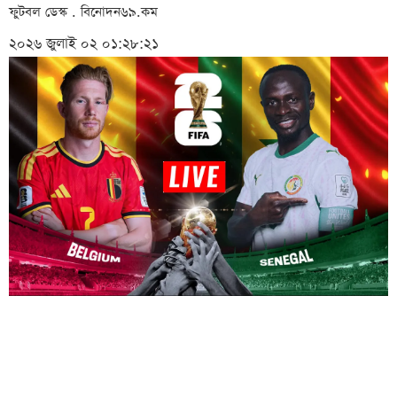
ফুটবল ডেস্ক . বিনোদন৬৯.কম
২০২৬ জুলাই ০২ ০১:২৮:২১