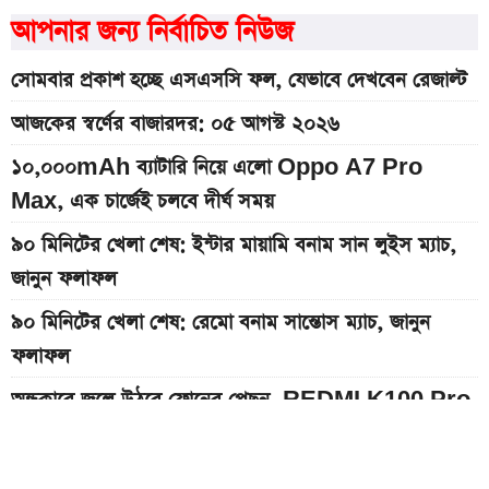
আপনার জন্য নির্বাচিত নিউজ
সোমবার প্রকাশ হচ্ছে এসএসসি ফল, যেভাবে দেখবেন রেজাল্ট
আজকের স্বর্ণের বাজারদর: ০৫ আগস্ট ২০২৬
১০,০০০mAh ব্যাটারি নিয়ে এলো Oppo A7 Pro
Max, এক চার্জেই চলবে দীর্ঘ সময়
৯০ মিনিটের খেলা শেষ: ইন্টার মায়ামি বনাম সান লুইস ম্যাচ,
জানুন ফলাফল
৯০ মিনিটের খেলা শেষ: রেমো বনাম সান্তোস ম্যাচ, জানুন
ফলাফল
অন্ধকারে জ্বলে উঠবে ফোনের পেছন, REDMI K100 Pro
আসছে নতুন চমক নিয়ে
দেশের বাজারে আজকের স্বর্ণের দাম, প্রতি ভরি কত