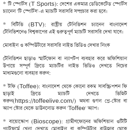
* টি স্পোর্টস (T Sports): দেশের একমাত্র ডেডিকেটেড স্পোর্টস
চ্যানেল 'টি স্পোর্টস'-এ ম্যাচটি সরাসরি সম্প্রচার করা হবে।
* বিটিভি (BTV): রাষ্ট্রীয় টেলিভিশন চ্যানেল বাংলাদেশ
টেলিভিশনেও বিশ্বকাপের এই গুরুত্বপূর্ণ ম্যাচটি সরাসরি দেখা যাবে।
মোবাইল ও কম্পিউটারে সরাসরি লাইভ ভিডিও দেখার লিংক
টেলিভিশন ছাড়াও স্মার্টফোন বা ল্যাপটপ ব্যবহার করে অফিশিয়াল
উপায়ে সম্পূর্ণ ফ্রিতে ম্যাচটির লাইভ ভিডিও দেখতে নিচের
মাধ্যমগুলো ব্যবহার করুন:
* টফি (Toffee): বাংলাদেশ থেকে কোনো রকম সাবস্ক্রিপশন ফি
ছাড়াই ফ্রিতে ম্যাচটি দেখতে ভিজিট
করুন(https://toffeelive.com/) অথবা গুগল প্লে-স্টোর বা
অ্যাপ স্টোর থেকে ডাউনলোড করুন 'Toffee' অ্যাপ।
* বায়োস্কোপ (Bioscope): গ্রামীণফোনের অফিশিয়াল ওটিটি
প্ল্যাটফর্মে খেলা দেখতে মোবাইল বা কম্পিউটার ব্রাউজার থেকে