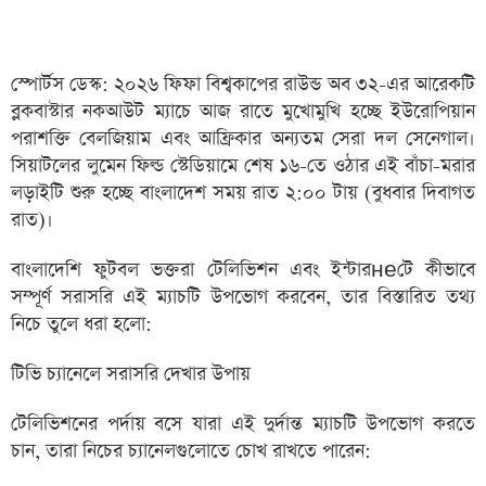
স্পোর্টস ডেস্ক: ২০২৬ ফিফা বিশ্বকাপের রাউন্ড অব ৩২-এর আরেকটি
ব্লকবাস্টার নকআউট ম্যাচে আজ রাতে মুখোমুখি হচ্ছে ইউরোপিয়ান
পরাশক্তি বেলজিয়াম এবং আফ্রিকার অন্যতম সেরা দল সেনেগাল।
সিয়াটলের লুমেন ফিল্ড স্টেডিয়ামে শেষ ১৬-তে ওঠার এই বাঁচা-মরার
লড়াইটি শুরু হচ্ছে বাংলাদেশ সময় রাত ২:০০ টায় (বুধবার দিবাগত
রাত)।
বাংলাদেশি ফুটবল ভক্তরা টেলিভিশন এবং ইন্টারнеটে কীভাবে
সম্পূর্ণ সরাসরি এই ম্যাচটি উপভোগ করবেন, তার বিস্তারিত তথ্য
নিচে তুলে ধরা হলো:
টিভি চ্যানেলে সরাসরি দেখার উপায়
টেলিভিশনের পর্দায় বসে যারা এই দুর্দান্ত ম্যাচটি উপভোগ করতে
চান, তারা নিচের চ্যানেলগুলোতে চোখ রাখতে পারেন: