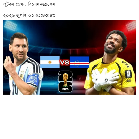
ফুটবল ডেস্ক . বিনোদন৬৯.কম
২০২৬ জুলাই ০১ ২১:৪৩:৪৩