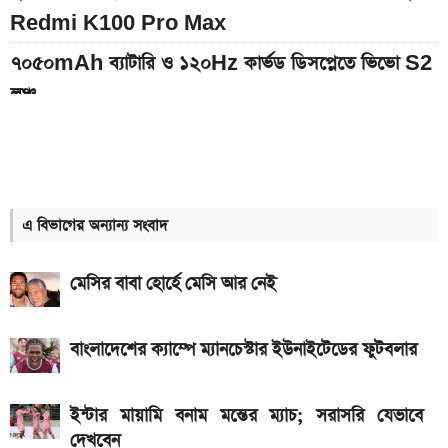
Redmi K100 Pro Max
৭০৫০mAh ব্যাটারি ও ১২০Hz কার্ভড ডিসপ্লেতে ভিভো S2
লঞ্চ
আজকের স্বর্ণের বাজারদর: ০৮ আগস্ট ২০২৬
৭,৫০০mAh ব্যাটারির Redmi 17 আনল Xiaomi, দাম
কত
এ বিভাগের অন্যান্য সংবাদ
আগামী সপ্তাহেই সুখবর, বেতন-ইনক্রিমেট নিয়ে যা জানা গেল
মেসির বাবা হোর্হে মেসি আর নেই
Hero Xtreme 125R V2 বাইকটি কবে আসবে
বাংলাদেশে ও দাম কত
বাংলাদেশের ক্যাম্পে ম্যানচেস্টার ইউনাইটেডের ফুটবলার
আজকের স্বর্ণের বাজারদর: ০৭ আগস্ট ২০২৬
দেশের বাজারে আজ ১৮, ২১ ও ২২ ক্যারেট একভরি সোনার
ইন্টার মায়ামি বনাম মন্তের ম্যাচ; সরাসরি যেভাবে
দাম
দেখবেন