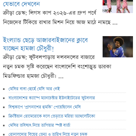
যেভাবে দেখবেন
ক্রীড়া ডেস্ক: লিগস কাপ ২০২৬-এর গ্রুপ পর্বে
নিজেদের টিকিয়ে রাখার মিশন নিয়ে আজ মাঠে নামছে ...
ইংল্যান্ড ছেড়ে আজারবাইজানের ক্লাবে
যাচ্ছেন হামজা চৌধুরী!
ক্রীড়া ডেস্ক: ফুটবলপাড়ায় দলবদলের বাজারে
নতুন চমক সৃষ্টি করেছেন বাংলাদেশি বংশোদ্ভূত তারকা
মিডফিল্ডার হামজা চৌধুরী। ...
মেসির বাবা হোর্হে মেসি আর নেই
বাংলাদেশের ক্যাম্পে ম্যানচেস্টার ইউনাইটেডের ফুটবলার
বিশ্বকাপে ‘প্রাণনাশের হুমকি’ পেয়েছিলেন মেসি
ক্রিস্টিয়ান রোমেরোকে দলে ভেড়াতে মরিয়া অ্যাথলেটিকো
মেসির ভবিষ্যৎ নিয়ে তাপিয়ার স্পষ্ট বার্তা
রোনালদোর বিয়ের ভেন্যু ও তারিখ নিয়ে নতুন চমক