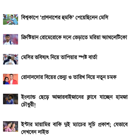
Bajaj Pulsar N160 S ও N160 SS লঞ্চ, থাকছে ৪-
ভালভ ইঞ্জিন ও TFT ডিসপ্লে
বিশ্বকাপে ‘প্রাণনাশের হুমকি’ পেয়েছিলেন মেসি
iQOO Z11-এ থাকছে ৬.৮৩ ইঞ্চির কার্ভড AMOLED
ডিসপ্লে, থাকছে সরু ফ্রেম
ক্রিস্টিয়ান রোমেরোকে দলে ভেড়াতে মরিয়া অ্যাথলেটিকো
২০২৬ সালের প্রথম পূর্ণগ্রাস সূর্যগ্রহণ কবে, কোথা থেকে দেখা
মেসির ভবিষ্যৎ নিয়ে তাপিয়ার স্পষ্ট বার্তা
যাবে
রোনালদোর বিয়ের ভেন্যু ও তারিখ নিয়ে নতুন চমক
ইংল্যান্ড ছেড়ে আজারবাইজানের ক্লাবে যাচ্ছেন হামজা
চৌধুরী!
ইন্টার মায়ামির বাকি দুই ম্যাচের সূচি প্রকাশ; যেভাবে
দেখবেন লাইভ