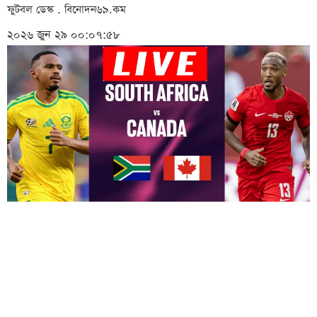
ফুটবল ডেস্ক . বিনোদন৬৯.কম
২০২৬ জুন ২৯ ০০:০৭:৫৮