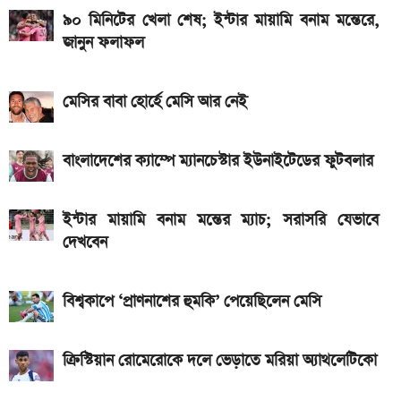
এখানে
৯০ মিনিটের খেলা শেষ; ইন্টার মায়ামি বনাম মন্তেরে,
জানুন ফলাফল
৭৫০০mAh ব্যাটারি নিয়ে বাজারে এলো Redmi 17 5G
ও 4G
মেসির বাবা হোর্হে মেসি আর নেই
SSC Result 2026: ফল দেখুন এখানে
iQOO Z11-এ থাকছে ৬.৮৩ ইঞ্চির কার্ভড AMOLED
বাংলাদেশের ক্যাম্পে ম্যানচেস্টার ইউনাইটেডের ফুটবলার
ডিসপ্লে, থাকছে সরু ফ্রেম
Bajaj Pulsar N160 S: দাম, ইঞ্জিন, ফিচার ও
ইন্টার মায়ামি বনাম মন্তের ম্যাচ; সরাসরি যেভাবে
স্পেসিফিকেশন
দেখবেন
Yamaha MT-15 V2 2026: নতুন ৬ রঙে আরও
বিশ্বকাপে ‘প্রাণনাশের হুমকি’ পেয়েছিলেন মেসি
আকর্ষণীয় স্পোর্টস বাইক
২ লাখ টাকার মধ্যে বাংলাদেশে ১০টি জনপ্রিয় বাইক, দাম ও
ক্রিস্টিয়ান রোমেরোকে দলে ভেড়াতে মরিয়া অ্যাথলেটিকো
মাইলেজ