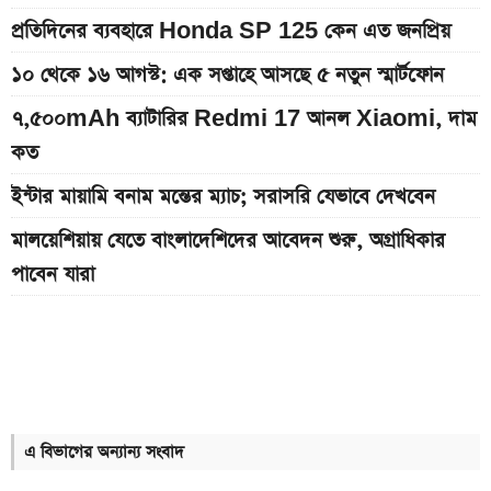
প্রতিদিনের ব্যবহারে Honda SP 125 কেন এত জনপ্রিয়
১০ থেকে ১৬ আগস্ট: এক সপ্তাহে আসছে ৫ নতুন স্মার্টফোন
৭,৫০০mAh ব্যাটারির Redmi 17 আনল Xiaomi, দাম
কত
ইন্টার মায়ামি বনাম মন্তের ম্যাচ; সরাসরি যেভাবে দেখবেন
মালয়েশিয়ায় যেতে বাংলাদেশিদের আবেদন শুরু, অগ্রাধিকার
পাবেন যারা
Bajaj Pulsar N160 S ও N160 SS লঞ্চ, থাকছে ৪-
ভালভ ইঞ্জিন ও TFT ডিসপ্লে
Xiaomi launches Redmi 17, থাকছে
৭,৫০০mAh ব্যাটারি ও ১২০Hz ডিসপ্লে
এ বিভাগের অন্যান্য সংবাদ
প্রকাশ হল এসএসসি পরীক্ষার ফল; একক্লিকে ফল দেখুন