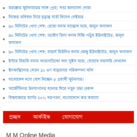
মরক্কোর ফুটবলারের সঙ্গে প্রেম; সত্য জানালেন নোরা
নিজের ভবিষ্যৎ নিয়ে চূড়ান্ত বার্তা দিলেন নেইমার
৯০ মিনিটের খেলা শেষ: রেমো বনাম সান্তোস ম্যাচ, জানুন ফলাফল
৯০ মিনিটের খেলা শেষ: অ্যাস্টল ভিলা বনাম বিজি পাঠুম ইউনাইটেড, জানুন
ফলাফল
৯০ মিনিটের খেলা শেষ: বায়ার্ন মিউনিখ বনাম জেজু ইউনাইটেড, জানুন ফলাফল
ইন্টার মিয়ামি বনাম আতলেতিকো সান লুইস ম্যাচ; যেভাবে সরাসরি দেখবেন
ইনফান্তিনোর বেতন ১০ গুণ বাড়ানোর পরিকল্পনা ফাঁস
বাংলাদেশ দলে যোগ দিচ্ছেন ৫ প্রবাসী ফুটবলার!
আর্জেন্টিনার উদযাপনের ব্যানার ঘিরে নতুন তথ্য প্রকাশ
বিশ্ববাজারে স্বর্ণের ২০% দরপতন, বাংলাদেশে কত কমলো
প্রচ্ছদ
আর্কাইভ
যোগাযোগ
M M Online Media