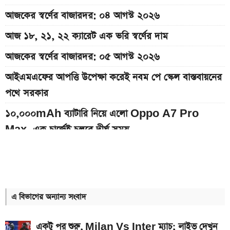
আজকের স্বর্ণের বাজারদর: ০৪ আগস্ট ২০২৬
আজ ১৮, ২১, ২২ ক্যারেট এক ভরি স্বর্ণের দাম
আজকের স্বর্ণের বাজারদর: ০৫ আগস্ট ২০২৬
আইএমএফের আপত্তি উপেক্ষা করেই নবম পে স্কেল বাস্তবায়নের
পথে সরকার
১০,০০০mAh ব্যাটারি নিয়ে এলো Oppo A7 Pro
Max, এক চার্জেই চলবে দীর্ঘ সময়
৫ আগস্ট ছুটি হলেও যাদের অফিস খোলা থাকবে
ইন্টার মিয়ামি বনাম আতলেতিকো সান লুইস ম্যাচ; যেভাবে
সরাসরি দেখবেন
এ বিভাগের অন্যান্য সংবাদ
২০৪০ সালে বাংলাদেশে এক ভরি স্বর্ণের দাম কত হতে পারে
একটু পর শুরু, Milan Vs Inter ম্যাচ; লাইভ দেখুন
৫ আগস্ট পোশাক কারখানা খোলা থাকবে, নাকি ছুটি? যা জানা