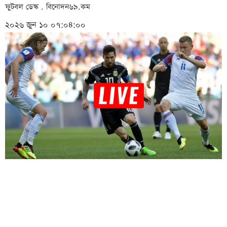
ফুটবল ডেস্ক . বিনোদন৬৯.কম
২০২৬ জুন ১০ ০৭:০৪:০০