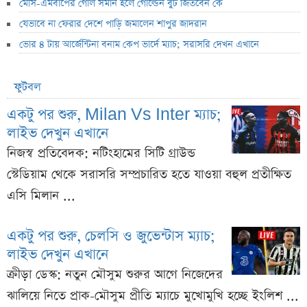
মেসি-এমবাপের গোল সমান হলে গোল্ডেন বুট জিতবেন কে
যেভাবে না ফেরার দেশে পাড়ি জমালেন শাপুর জাদরান
ভোর ৪ টায় আর্জেন্টিনা বনাম কেপ ভার্দে ম্যাচ; সরাসরি দেখন এখানে
ফুটবল
একটু পর শুরু, Milan Vs Inter ম্যাচ;
লাইভ দেখুন এখানে
নিজস্ব প্রতিবেদক: নটিংহামের সিটি গ্রাউন্ড
স্টেডিয়াম থেকে সরাসরি সম্প্রচারিত হতে যাওয়া বহুল প্রতীক্ষিত
এসি মিলান ...
একটু পর শুরু, চেলসি ও জুভেন্টাস ম্যাচ;
লাইভ দেখুন এখানে
ক্রীড়া ডেস্ক: নতুন মৌসুম শুরুর আগে নিজেদের
ঝালিয়ে নিতে প্রাক-মৌসুম প্রীতি ম্যাচে মুখোমুখি হচ্ছে ইংলিশ ...