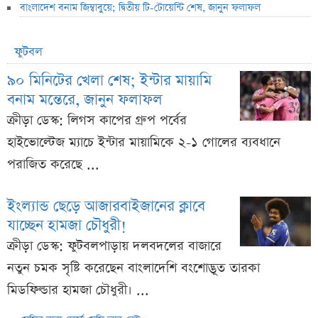
বাংলাদেশ বনাম জিম্বাবুয়ে; দ্বিতীয় টি-টোয়েন্টি শেষ, জানুন ফলাফল
ফুটবল
৯০ মিনিটের খেলা শেষ; ইন্টার মায়ামি
বনাম মন্তেরে, জানুন ফলাফল
ক্রীড়া ডেস্ক: লিগস কাপের গ্রুপ পর্বের
হাইভোল্টেজ ম্যাচে ইন্টার মায়ামিকে ২-১ গোলের ব্যবধানে
পরাজিত করেছে ...
ইংল্যান্ড ছেড়ে আজারবাইজানের ক্লাবে
যাচ্ছেন হামজা চৌধুরী!
ক্রীড়া ডেস্ক: ফুটবলপাড়ায় দলবদলের বাজারে
নতুন চমক সৃষ্টি করেছেন বাংলাদেশি বংশোদ্ভূত তারকা
মিডফিল্ডার হামজা চৌধুরী। ...