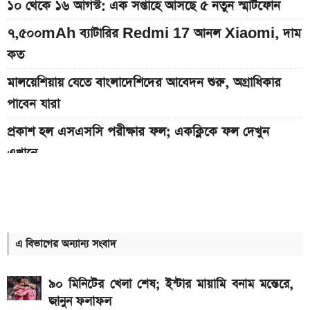
১০ থেকে ১৬ আগস্ট: এক সপ্তাহে আসছে ৫ নতুন স্মার্টফোন
৭,৫০০mAh ব্যাটারির Redmi 17 আনল Xiaomi, দাম
কত
মালয়েশিয়ায় যেতে বাংলাদেশিদের আবেদন শুরু, অগ্রাধিকার
পাবেন যারা
প্রকাশ হল এসএসসি পরীক্ষার ফল; একক্লিকে ফল দেখুন
এখানে
ইন্টার মায়ামি বনাম মন্তের ম্যাচ; সরাসরি যেভাবে দেখবেন
Xiaomi launches Redmi 17, থাকছে
৭,৫০০mAh ব্যাটারি ও ১২০Hz ডিসপ্লে
এ বিভাগের অন্যান্য সংবাদ
SSC Result 2026: ফল দেখুন এখানে
৯০ মিনিটের খেলা শেষ; ইন্টার মায়ামি বনাম মন্তেরে,
২ লাখ টাকার মধ্যে বাংলাদেশে ১০টি জনপ্রিয় বাইক, দাম ও
জানুন ফলাফল
মাইলেজ