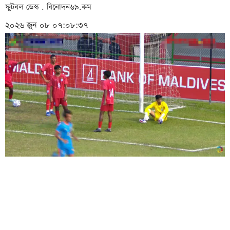
ফুটবল ডেস্ক . বিনোদন৬৯.কম
২০২৬ জুন ০৮ ০৭:০৮:৩৭