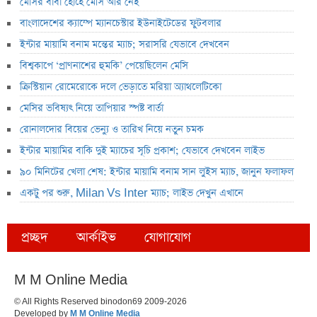
মেসির বাবা হোর্হে মেসি আর নেই
বাংলাদেশের ক্যাম্পে ম্যানচেস্টার ইউনাইটেডের ফুটবলার
ইন্টার মায়ামি বনাম মন্তের ম্যাচ; সরাসরি যেভাবে দেখবেন
বিশ্বকাপে ‘প্রাণনাশের হুমকি’ পেয়েছিলেন মেসি
ক্রিস্টিয়ান রোমেরোকে দলে ভেড়াতে মরিয়া অ্যাথলেটিকো
মেসির ভবিষ্যৎ নিয়ে তাপিয়ার স্পষ্ট বার্তা
রোনালদোর বিয়ের ভেন্যু ও তারিখ নিয়ে নতুন চমক
ইন্টার মায়ামির বাকি দুই ম্যাচের সূচি প্রকাশ; যেভাবে দেখবেন লাইভ
৯০ মিনিটের খেলা শেষ: ইন্টার মায়ামি বনাম সান লুইস ম্যাচ, জানুন ফলাফল
একটু পর শুরু, Milan Vs Inter ম্যাচ; লাইভ দেখুন এখানে
প্রচ্ছদ
আর্কাইভ
যোগাযোগ
M M Online Media
© All Rights Reserved binodon69 2009-2026
Developed by
M M Online Media