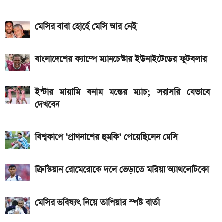
৭৫০০mAh ব্যাটারি নিয়ে বাজারে এলো Redmi 17 5G
মেসির বাবা হোর্হে মেসি আর নেই
ও 4G
Yamaha MT-15 V2 2026: নতুন ৬ রঙে আরও
বাংলাদেশের ক্যাম্পে ম্যানচেস্টার ইউনাইটেডের ফুটবলার
আকর্ষণীয় স্পোর্টস বাইক
আজকের সকল দেশের টাকার রেট: ০৯ আগস্ট ২০২৬
ইন্টার মায়ামি বনাম মন্তের ম্যাচ; সরাসরি যেভাবে
দেখবেন
২ লাখ টাকার মধ্যে বাংলাদেশে ৫টি ১২৫ সিসির বাইক,
মাইলেজ ও দাম
বিশ্বকাপে ‘প্রাণনাশের হুমকি’ পেয়েছিলেন মেসি
Bajaj Pulsar N160 S: দাম, ইঞ্জিন, ফিচার ও
স্পেসিফিকেশন
ক্রিস্টিয়ান রোমেরোকে দলে ভেড়াতে মরিয়া অ্যাথলেটিকো
মেসির ভবিষ্যৎ নিয়ে তাপিয়ার স্পষ্ট বার্তা