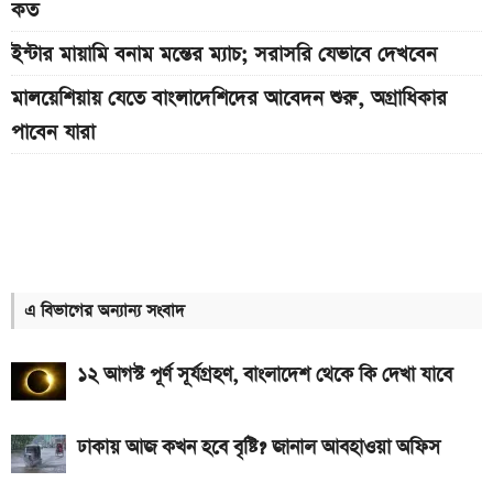
কত
ইন্টার মায়ামি বনাম মন্তের ম্যাচ; সরাসরি যেভাবে দেখবেন
মালয়েশিয়ায় যেতে বাংলাদেশিদের আবেদন শুরু, অগ্রাধিকার
পাবেন যারা
Bajaj Pulsar N160 S ও N160 SS লঞ্চ, থাকছে ৪-
ভালভ ইঞ্জিন ও TFT ডিসপ্লে
Xiaomi launches Redmi 17, থাকছে
৭,৫০০mAh ব্যাটারি ও ১২০Hz ডিসপ্লে
এ বিভাগের অন্যান্য সংবাদ
প্রকাশ হল এসএসসি পরীক্ষার ফল; একক্লিকে ফল দেখুন
এখানে
১২ আগস্ট পূর্ণ সূর্যগ্রহণ, বাংলাদেশ থেকে কি দেখা যাবে
৭৫০০mAh ব্যাটারি নিয়ে বাজারে এলো Redmi 17 5G
ও 4G
ঢাকায় আজ কখন হবে বৃষ্টি? জানাল আবহাওয়া অফিস
SSC Result 2026: ফল দেখুন এখানে