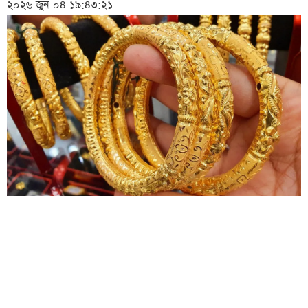
২০২৬ জুন ০৪ ১৯:৪৩:২১