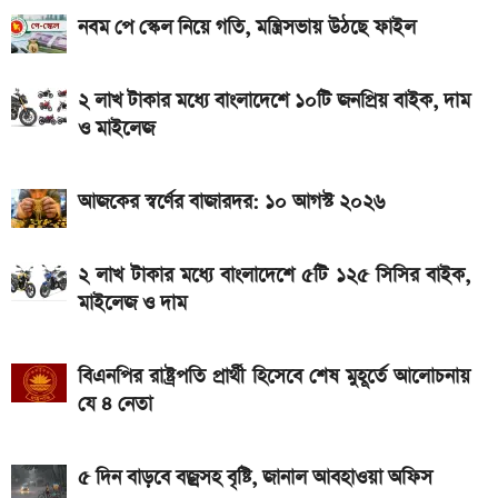
নবম পে স্কেল নিয়ে গতি, মন্ত্রিসভায় উঠছে ফাইল
iQOO Z11-এ থাকছে ৬.৮৩ ইঞ্চির কার্ভড AMOLED
ডিসপ্লে, থাকছে সরু ফ্রেম
২ লাখ টাকার মধ্যে বাংলাদেশে ১০টি জনপ্রিয় বাইক, দাম
Bajaj Pulsar N160 S: দাম, ইঞ্জিন, ফিচার ও
ও মাইলেজ
স্পেসিফিকেশন
Yamaha MT-15 V2 2026: নতুন ৬ রঙে আরও
আজকের স্বর্ণের বাজারদর: ১০ আগস্ট ২০২৬
আকর্ষণীয় স্পোর্টস বাইক
২ লাখ টাকার মধ্যে বাংলাদেশে ৫টি ১২৫ সিসির বাইক,
২ লাখ টাকার মধ্যে বাংলাদেশে ১০টি জনপ্রিয় বাইক, দাম ও
মাইলেজ ও দাম
মাইলেজ
বিএনপির রাষ্ট্রপতি প্রার্থী হিসেবে শেষ মুহূর্তে আলোচনায়
যে ৪ নেতা
৫ দিন বাড়বে বজ্রসহ বৃষ্টি, জানাল আবহাওয়া অফিস