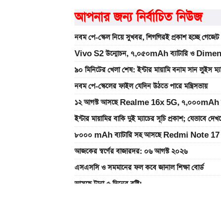
আপনার জন্য নির্বাচিত নিউজ
নবম পে-স্কেল নিয়ে সুখবর, শিগগিরই প্রকাশ হচ্ছে গেজেট
Vivo S2 উন্মোচন, ৭,০৫০mAh ব্যাটারি ও Dimen
৯০ মিনিটের খেলা শেষ: ইন্টার মায়ামি বনাম সান লুইস ম্
নবম পে-স্কেলের ফাইল যেদিন উঠতে পারে মন্ত্রিসভায়
১২ আগস্ট আসছে Realme 16x 5G, ৭,০০০mAh ব্যাটা
ইন্টার মায়ামির বাকি দুই ম্যাচের সূচি প্রকাশ; যেভাবে দে
৮০০০ mAh ব্যাটারি সহ আসছে Redmi Note 17 
আজকের স্বর্ণের বাজারদর: ০৬ আগস্ট ২০২৬
এসএসসি ও সমমানের ফল কবে জানাল শিক্ষা বোর্ড
আসছে টানা ৫ দিনের বৃষ্টি!
আজকের সকল দেশের টাকার রেট: ০৭ আগস্ট ২০২৬
নতুন পে-স্কেল কার্যকর হলে যেভাবে বকেয়া বেতন পাবেন