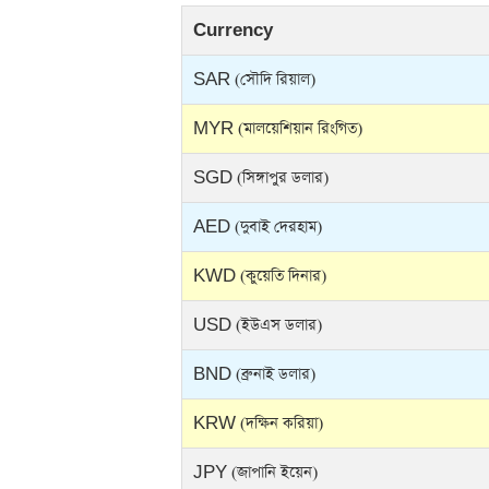
Currency
SAR (সৌদি রিয়াল)
MYR (মালয়েশিয়ান রিংগিত)
SGD (সিঙ্গাপুর ডলার)
AED (দুবাই দেরহাম)
KWD (কুয়েতি দিনার)
USD (ইউএস ডলার)
BND (ব্রুনাই ডলার)
KRW (দক্ষিন করিয়া)
JPY (জাপানি ইয়েন)