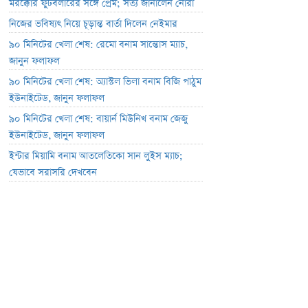
মরক্কোর ফুটবলারের সঙ্গে প্রেম; সত্য জানালেন নোরা
নিজের ভবিষ্যৎ নিয়ে চূড়ান্ত বার্তা দিলেন নেইমার
৯০ মিনিটের খেলা শেষ: রেমো বনাম সান্তোস ম্যাচ,
জানুন ফলাফল
৯০ মিনিটের খেলা শেষ: অ্যাস্টল ভিলা বনাম বিজি পাঠুম
ইউনাইটেড, জানুন ফলাফল
৯০ মিনিটের খেলা শেষ: বায়ার্ন মিউনিখ বনাম জেজু
ইউনাইটেড, জানুন ফলাফল
ইন্টার মিয়ামি বনাম আতলেতিকো সান লুইস ম্যাচ;
যেভাবে সরাসরি দেখবেন