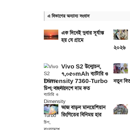
আজ ৪ ঘণ্টা বিদ্যুৎ থাকবে না যেসব এলাকায়, আগেই জেন
এ বিভাগের অন্যান্য সংবাদ
আজকের স্বর্ণের বাজারদর: ০৭ আগস্ট ২০২৬
এসএসসি ফল প্রকাশের চূড়ান্ত তারিখ ঘোষণা
এক দিনেই দুবার সূর্যাস্ত
হয় যে গ্রামে
২০২৬
Vivo S2 উন্মোচন,
৭,০৫০mAh ব্যাটারি ও
Dimensity 7360-Turbo
নতুন বিত
চিপ, বাংলাদেশে দাম কত
আজ বাড়ল মালয়েশিয়ান
রিংগিতের বিনিময় হার