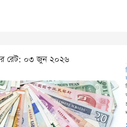
র রেট: ০৩ জুন ২০২৬