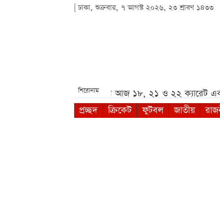
| ঢাকা, শুক্রবার, ৭ আগস্ট ২০২৬, ২৩ শ্রাবণ ১৪৩৩
শিরোনাম
চি***
দেশের বাজারে আজ ১৮, ২১ ও ২২ ক্যারেট একভরি সোনার
প্রচ্ছদ
ক্রিকেট
ফুটবল
জাতীয়
রাজ