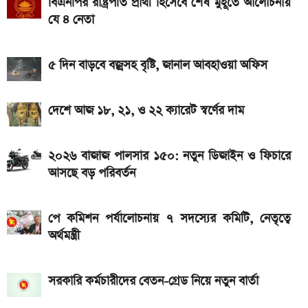
বিএনপির রাষ্ট্রপতি প্রার্থী হিসেবে শেষ মুহূর্তে আলোচনায়
Bajaj Pulsar N160 S: দাম, ইঞ্জিন, ফিচার ও
যে ৪ নেতা
স্পেসিফিকেশন
আজকের সকল দেশের টাকার রেট: ০৯ আগস্ট ২০২৬
৫ দিন বাড়বে বজ্রসহ বৃষ্টি, জানাল আবহাওয়া অফিস
২ লাখ টাকার মধ্যে বাংলাদেশে ৫টি ১২৫ সিসির বাইক,
দেশে আজ ১৮, ২১, ও ২২ ক্যারেট স্বর্ণের দাম
মাইলেজ ও দাম
রাষ্ট্রপতি নির্বাচনে দুই মনোনয়নপত্র নিল বিএনপি
২০২৬ বাজাজ পালসার ১৫০: নতুন ডিজাইন ও ফিচারে
আসছে বড় পরিবর্তন
পে কমিশন পর্যালোচনায় ৭ সদস্যের কমিটি, নেতৃত্বে
অর্থমন্ত্রী
সরকারি কর্মচারীদের বেতন-গ্রেড নিয়ে নতুন বার্তা