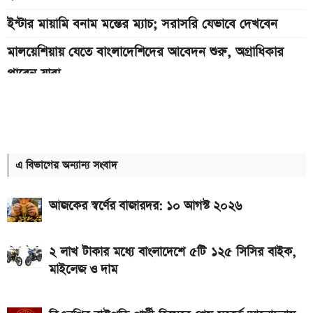
ইন্টার মায়ামি বনাম মন্তের ম্যাচ; সরাসরি যেভাবে দেখবেন
মালয়েশিয়ায় যেতে বাংলাদেশিদের আবেদন শুরু, অগ্রাধিকার
পাবেন যারা
Bajaj Pulsar N160 S ও N160 SS লঞ্চ, থাকছে ৪-
ভালভ ইঞ্জিন ও TFT ডিসপ্লে
আগামী সপ্তাহেই সুখবর, বেতন-ইনক্রিমেট নিয়ে যা জানা গেল
এ বিভাগের অন্যান্য সংবাদ
Xiaomi launches Redmi 17, থাকছে
৭,৫০০mAh ব্যাটারি ও ১২০Hz ডিসপ্লে
আজকের স্বর্ণের বাজারদর: ১০ আগস্ট ২০২৬
৭৫০০mAh ব্যাটারি নিয়ে বাজারে এলো Redmi 17 5G
ও 4G
২ লাখ টাকার মধ্যে বাংলাদেশে ৫টি ১২৫ সিসির বাইক,
মাইলেজ ও দাম
iQOO Z11-এ থাকছে ৬.৮৩ ইঞ্চির কার্ভড AMOLED
ডিসপ্লে, থাকছে সরু ফ্রেম