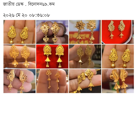
জাতীয় ডেস্ক . বিনোদন৬৯.কম
২০২৬ মে ২০ ০৮:৩৬:০৮