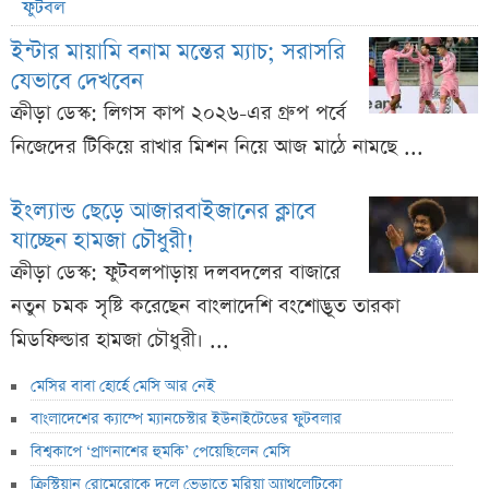
ফুটবল
ইন্টার মায়ামি বনাম মন্তের ম্যাচ; সরাসরি
যেভাবে দেখবেন
ক্রীড়া ডেস্ক: লিগস কাপ ২০২৬-এর গ্রুপ পর্বে
নিজেদের টিকিয়ে রাখার মিশন নিয়ে আজ মাঠে নামছে ...
ইংল্যান্ড ছেড়ে আজারবাইজানের ক্লাবে
যাচ্ছেন হামজা চৌধুরী!
ক্রীড়া ডেস্ক: ফুটবলপাড়ায় দলবদলের বাজারে
নতুন চমক সৃষ্টি করেছেন বাংলাদেশি বংশোদ্ভূত তারকা
মিডফিল্ডার হামজা চৌধুরী। ...
মেসির বাবা হোর্হে মেসি আর নেই
বাংলাদেশের ক্যাম্পে ম্যানচেস্টার ইউনাইটেডের ফুটবলার
বিশ্বকাপে ‘প্রাণনাশের হুমকি’ পেয়েছিলেন মেসি
ক্রিস্টিয়ান রোমেরোকে দলে ভেড়াতে মরিয়া অ্যাথলেটিকো