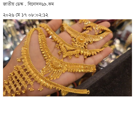
জাতীয় ডেস্ক . বিনোদন৬৯.কম
২০২৬ মে ১৭ ০৮:০২:১২