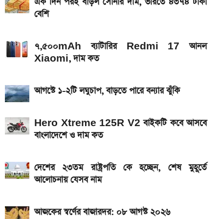
এক দিন পরই বাড়ল সোনার দাম, ভরিতে ৪৩৭৪ টাকা
বেশি
Bajaj Pulsar N160 S ও N160 SS লঞ্চ, থাকছে ৪-
ভালভ ইঞ্জিন ও TFT ডিসপ্লে
৭,৫০০mAh ব্যাটারির Redmi 17 আনল
iQOO Z11-এ থাকছে ৬.৮৩ ইঞ্চির কার্ভড AMOLED
Xiaomi, দাম কত
ডিসপ্লে, থাকছে সরু ফ্রেম
২০২৬ সালের প্রথম পূর্ণগ্রাস সূর্যগ্রহণ কবে, কোথা থেকে দেখা
আগস্টে ১-২টি লঘুচাপ, বাড়তে পারে বন্যার ঝুঁকি
যাবে
Hero Xtreme 125R V2 বাইকটি কবে আসবে
বাংলাদেশে ও দাম কত
দেশের ২৩তম রাষ্ট্রপতি কে হচ্ছেন, শেষ মুহূর্তে
আলোচনায় যেসব নাম
আজকের স্বর্ণের বাজারদর: ০৮ আগস্ট ২০২৬