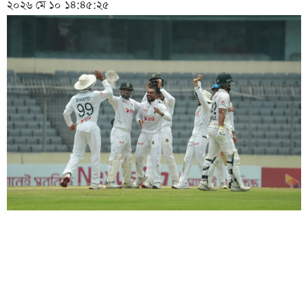
২০২৬ মে ১০ ১৪:৪৫:২৫