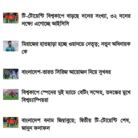
আজকের স্বর্ণের বাজারদর: ০৭ আগস্ট ২০২৬
টি-টোয়েন্টি বিশ্বকাপে বাড়ছে দলের সংখ্যা, ৩২ দলের
লক্ষ্যে এগোচ্ছে আইসিসি
নতুন পে-স্কেল কার্যকর হলে যেভাবে বকেয়া বেতন পাবেন
সরকারি চাকরিজীবীরা
মিরাজের হাতছাড়া হচ্ছে ওয়ানডে নেতৃত্ব; নতুন অধিনায়ক
আজ ৪ ঘণ্টা বিদ্যুৎ থাকবে না যেসব এলাকায়, আগেই জেনে নিন
কে
এসএসসি ফল প্রকাশের চূড়ান্ত তারিখ ঘোষণা
বাংলাদেশ-ভারত সিরিজ আয়োজন নিয়ে সুখবর
বিশ্বকাপে স্পেনের দুই ম্যাচে বেটিং সন্দেহ, তদন্তের মুখে
বিশ্বচ্যাম্পিয়রা
বাংলাদেশ বনাম জিম্বাবুয়ে; দ্বিতীয় টি-টোয়েন্টি শেষ,
জানুন ফলাফল