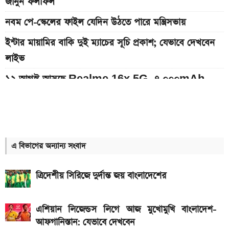
জানুন ফলাফল
নবম পে-স্কেলের ফাইল যেদিন উঠতে পারে মন্ত্রিসভায়
ইন্টার মায়ামির বাকি দুই ম্যাচের সূচি প্রকাশ; যেভাবে দেখবেন
লাইভ
১২ আগস্ট আসছে Realme 16x 5G, ৭,০০০mAh
ব্যাটারিসহ সম্ভাব্য দাম
৮০০০ mAh ব্যাটারি সহ আসছে Redmi Note 17 5G,
দাম কত?
এ বিভাগের অন্যান্য সংবাদ
আজকের সকল দেশের টাকার রেট: ০৭ আগস্ট ২০২৬
এসএসসি ও সমমানের ফল কবে জানাল শিক্ষা বোর্ড
ত্রিদেশীয় সিরিজে দুর্দান্ত জয় বাংলাদেশের
আজকের স্বর্ণের বাজারদর: ০৬ আগস্ট ২০২৬
এশিয়ান লিজেন্ডস লিগে আজ মুখোমুখি বাংলাদেশ-
৭০৫০mAh ব্যাটারি ও ১২০Hz কার্ভড ডিসপ্লেতে ভিভো S2
আফগানিস্তান: যেভাবে দেখবেন
লঞ্চ