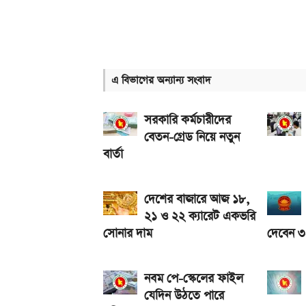
৭০৫০mAh ব্যাটারি ও ১২০Hz কার্ভড ডিসপ্লেতে ভিভো
আজকের স্বর্ণের বাজারদর: ০৭ আগস্ট ২০২৬
নতুন পে-স্কেল কার্যকর হলে যেভাবে বকেয়া বেতন পাবেন
এ বিভাগের অন্যান্য সংবাদ
আজ ৪ ঘণ্টা বিদ্যুৎ থাকবে না যেসব এলাকায়, আগেই জেন
এসএসসি ফল প্রকাশের চূড়ান্ত তারিখ ঘোষণা
সরকারি কর্মচারীদের
বেতন-গ্রেড নিয়ে নতুন
বার্তা
দেশের বাজারে আজ ১৮,
২১ ও ২২ ক্যারেট একভরি
সোনার দাম
দেবেন 
নবম পে-স্কেলের ফাইল
যেদিন উঠতে পারে