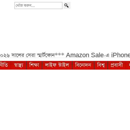
খোঁজ
করুন...
সেরা স্মার্টফোন***
Amazon Sale-এ iPhone ও Samsu
নীতি
স্বাস্থ্য
শিক্ষা
লাইফ স্টাইল
বিনোদন
বিশ্ব
প্রবাসী