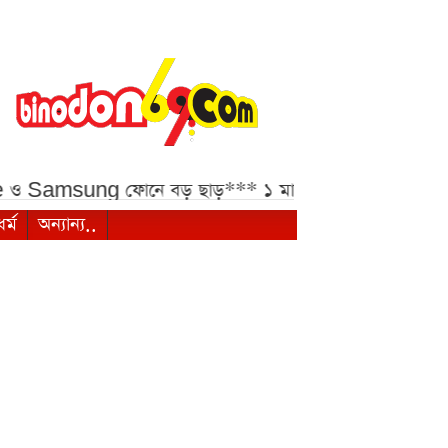
ng ফোনে বড় ছাড়***
১ মালয়েশিয়ান রিংগিতের বিনিময় হার*
ধর্ম
অন্যান্য..