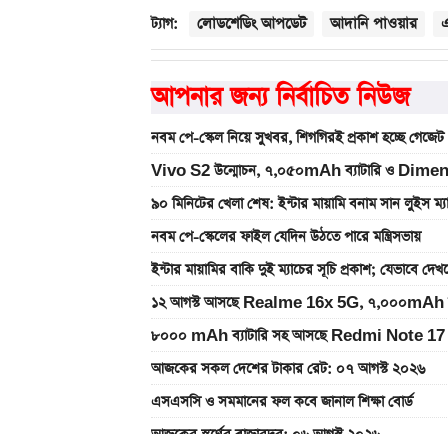
লোডশেডিং আপডেট
আদানি পাওয়ার
ট্যাগ:
আপনার জন্য নির্বাচিত নিউজ
নবম পে-স্কেল নিয়ে সুখবর, শিগগিরই প্রকাশ হচ্ছে গেজেট
Vivo S2 উন্মোচন, ৭,০৫০mAh ব্যাটারি ও Dimen
৯০ মিনিটের খেলা শেষ: ইন্টার মায়ামি বনাম সান লুইস ম্
নবম পে-স্কেলের ফাইল যেদিন উঠতে পারে মন্ত্রিসভায়
ইন্টার মায়ামির বাকি দুই ম্যাচের সূচি প্রকাশ; যেভাবে দে
১২ আগস্ট আসছে Realme 16x 5G, ৭,০০০mAh ব্যাটা
৮০০০ mAh ব্যাটারি সহ আসছে Redmi Note 17 
আজকের সকল দেশের টাকার রেট: ০৭ আগস্ট ২০২৬
এসএসসি ও সমমানের ফল কবে জানাল শিক্ষা বোর্ড
আজকের স্বর্ণের বাজারদর: ০৬ আগস্ট ২০২৬