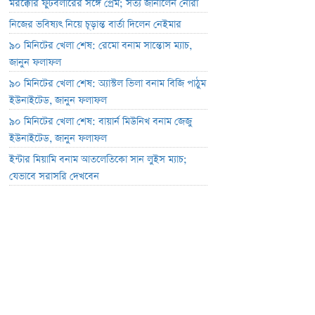
মরক্কোর ফুটবলারের সঙ্গে প্রেম; সত্য জানালেন নোরা
নিজের ভবিষ্যৎ নিয়ে চূড়ান্ত বার্তা দিলেন নেইমার
৯০ মিনিটের খেলা শেষ: রেমো বনাম সান্তোস ম্যাচ,
জানুন ফলাফল
৯০ মিনিটের খেলা শেষ: অ্যাস্টল ভিলা বনাম বিজি পাঠুম
ইউনাইটেড, জানুন ফলাফল
৯০ মিনিটের খেলা শেষ: বায়ার্ন মিউনিখ বনাম জেজু
ইউনাইটেড, জানুন ফলাফল
ইন্টার মিয়ামি বনাম আতলেতিকো সান লুইস ম্যাচ;
যেভাবে সরাসরি দেখবেন