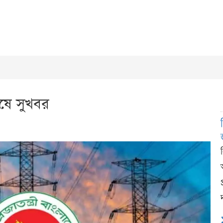
েষে সুখবর