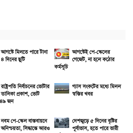
 S2 লঞ্চ
 সরকারি চাকরিজীবীরা
ে নিন
আগস্টে মিলতে পারে টানা
আগস্টেই পে-স্কেলের
৪ দিনের ছুটি
গেজেট, না হলে কঠোর
কর্মসূচি
রাষ্ট্রপতি নির্বাচনের ভোটার
গ্যাস সংকটের মধ্যে মিলল
তালিকা প্রকাশ, ভোট
স্বস্তির খবর
৩৪৯ জন
নবম পে-স্কেল বাস্তবায়নে
দেশজুড়ে ৫ দিনের বৃষ্টির
অনিশ্চয়তা, সিদ্ধান্তে আরও
পূর্বাভাস, হতে পারে ভারী