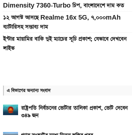
Dimensity 7360-Turbo চিপ, বাংলাদেশে দাম কত
১২ আগস্ট আসছে Realme 16x 5G, ৭,০০০mAh
ব্যাটারিসহ সম্ভাব্য দাম
ইন্টার মায়ামির বাকি দুই ম্যাচের সূচি প্রকাশ; যেভাবে দেখবেন
লাইভ
দেশের বাজারে আজকের স্বর্ণের দাম, প্রতি ভরি কত
৮০০০ mAh ব্যাটারি সহ আসছে Redmi Note 17 5G,
দাম কত?
এ বিভাগের অন্যান্য সংবাদ
নবম পে-স্কেলের ফাইল যেদিন উঠতে পারে মন্ত্রিসভায়
আজকের স্বর্ণের বাজারদর: ০৬ আগস্ট ২০২৬
রাষ্ট্রপতি নির্বাচনের ভোটার তালিকা প্রকাশ, ভোট দেবেন
৩৪৯ জন
এসএসসি ও সমমানের ফল কবে জানাল শিক্ষা বোর্ড
একটু পর শুরু, Milan Vs Inter ম্যাচ; লাইভ দেখুন এখানে