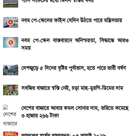
গ্যাস সংকটের মধ্যে মিলল স্বস্তির খবর
একটু পর শুরু, চেলসি ও জুভেন্টাস ম্যাচ; লাইভ দেখুন এখানে
আসছে টানা ৫ দিনের বৃষ্টি!
নবম পে-স্কেলের ফাইল যেদিন উঠতে পারে মন্ত্রিসভায়
নতুন পে-স্কেল কার্যকর হলে যেভাবে বকেয়া বেতন পাবেন
সরকারি চাকরিজীবীরা
নবম পে-স্কেল বাস্তবায়নে অনিশ্চয়তা, সিদ্ধান্তে আরও
সময়
আজ ৪ ঘণ্টা বিদ্যুৎ থাকবে না যেসব এলাকায়, আগেই জেনে নিন
দেশজুড়ে ৫ দিনের বৃষ্টির পূর্বাভাস, হতে পারে ভারী বর্ষণ
সবজির বাজারে স্বস্তি নেই, চড়া মাছ-মুরগি-ডিমের দাম
দেশের বাজারে আবার কমল সোনার দাম, ভরিতে কমেছে
৩ হাজার ২৬৬ টাকা