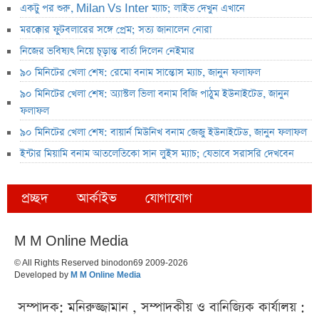
একটু পর শুরু, Milan Vs Inter ম্যাচ; লাইভ দেখুন এখানে
মরক্কোর ফুটবলারের সঙ্গে প্রেম; সত্য জানালেন নোরা
নিজের ভবিষ্যৎ নিয়ে চূড়ান্ত বার্তা দিলেন নেইমার
৯০ মিনিটের খেলা শেষ: রেমো বনাম সান্তোস ম্যাচ, জানুন ফলাফল
৯০ মিনিটের খেলা শেষ: অ্যাস্টল ভিলা বনাম বিজি পাঠুম ইউনাইটেড, জানুন
ফলাফল
৯০ মিনিটের খেলা শেষ: বায়ার্ন মিউনিখ বনাম জেজু ইউনাইটেড, জানুন ফলাফল
ইন্টার মিয়ামি বনাম আতলেতিকো সান লুইস ম্যাচ; যেভাবে সরাসরি দেখবেন
প্রচ্ছদ
আর্কাইভ
যোগাযোগ
M M Online Media
© All Rights Reserved binodon69 2009-2026
Developed by
M M Online Media
সম্পাদক: মনিরুজ্জামান , সম্পাদকীয় ও বানিজ্যিক কার্যালয় :