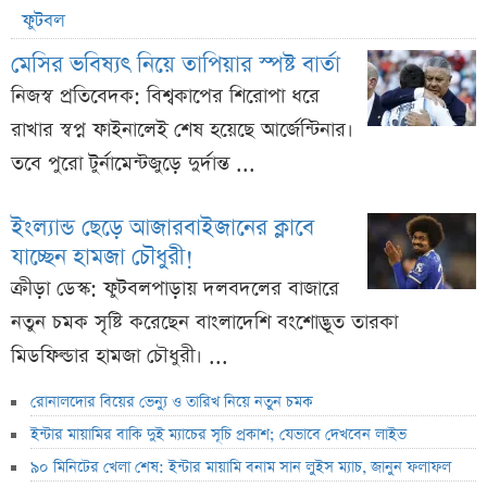
ফুটবল
মেসির ভবিষ্যৎ নিয়ে তাপিয়ার স্পষ্ট বার্তা
নিজস্ব প্রতিবেদক: বিশ্বকাপের শিরোপা ধরে
রাখার স্বপ্ন ফাইনালেই শেষ হয়েছে আর্জেন্টিনার।
তবে পুরো টুর্নামেন্টজুড়ে দুর্দান্ত ...
ইংল্যান্ড ছেড়ে আজারবাইজানের ক্লাবে
যাচ্ছেন হামজা চৌধুরী!
ক্রীড়া ডেস্ক: ফুটবলপাড়ায় দলবদলের বাজারে
নতুন চমক সৃষ্টি করেছেন বাংলাদেশি বংশোদ্ভূত তারকা
মিডফিল্ডার হামজা চৌধুরী। ...
রোনালদোর বিয়ের ভেন্যু ও তারিখ নিয়ে নতুন চমক
ইন্টার মায়ামির বাকি দুই ম্যাচের সূচি প্রকাশ; যেভাবে দেখবেন লাইভ
৯০ মিনিটের খেলা শেষ: ইন্টার মায়ামি বনাম সান লুইস ম্যাচ, জানুন ফলাফল