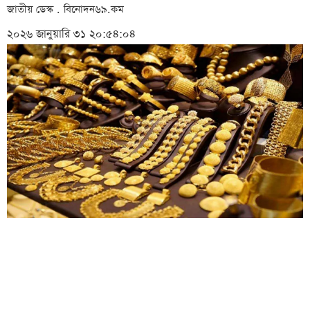
জাতীয় ডেস্ক . বিনোদন৬৯.কম
২০২৬ জানুয়ারি ৩১ ২০:৫৪:০৪