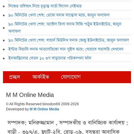
নিজের ভবিষ্যৎ নিয়ে চূড়ান্ত বার্তা দিলেন নেইমার
৯০ মিনিটের খেলা শেষ: রেমো বনাম সান্তোস ম্যাচ, জানুন ফলাফল
৯০ মিনিটের খেলা শেষ: অ্যাস্টল ভিলা বনাম বিজি পাঠুম ইউনাইটেড, জানুন
ফলাফল
৯০ মিনিটের খেলা শেষ: বায়ার্ন মিউনিখ বনাম জেজু ইউনাইটেড, জানুন ফলাফল
ইন্টার মিয়ামি বনাম আতলেতিকো সান লুইস ম্যাচ; যেভাবে সরাসরি দেখবেন
ইনফান্তিনোর বেতন ১০ গুণ বাড়ানোর পরিকল্পনা ফাঁস
প্রচ্ছদ
আর্কাইভ
যোগাযোগ
M M Online Media
© All Rights Reserved binodon69 2009-2026
Developed by
M M Online Media
সম্পাদক: মনিরুজ্জামান , সম্পাদকীয় ও বানিজ্যিক কার্যালয় :
বাড়ী - ৩৬৭/এ, ফ্ল্যাট-২বি, রোড-০৯, বসুন্ধরা আবাসিক