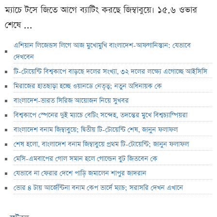
ম্যাচে টসে জিতে আগে ব্যাটিং করছে জিম্বাবুয়ে। ১৫.৬ ওভার
শেষে ...
এশিয়ান লিজেন্ডস লিগে আজ মুখোমুখি বাংলাদেশ-আফগানিস্তান: যেভাবে
দেখবেন
টি-টোয়েন্টি বিশ্বকাপে বাড়ছে দলের সংখ্যা, ৩২ দলের লক্ষ্যে এগোচ্ছে আইসিসি
মিরাজের হাতছাড়া হচ্ছে ওয়ানডে নেতৃত্ব; নতুন অধিনায়ক কে
বাংলাদেশ-ভারত সিরিজ আয়োজন নিয়ে সুখবর
বিশ্বকাপে স্পেনের দুই ম্যাচে বেটিং সন্দেহ, তদন্তের মুখে বিশ্বচ্যাম্পিয়রা
বাংলাদেশ বনাম জিম্বাবুয়ে; দ্বিতীয় টি-টোয়েন্টি শেষ, জানুন ফলাফল
শেষ হলো, বাংলাদেশ বনাম জিম্বাবুয়ে প্রথম টি-টোয়েন্টি; জানুন ফলাফল
মেসি-এমবাপের গোল সমান হলে গোল্ডেন বুট জিতবেন কে
যেভাবে না ফেরার দেশে পাড়ি জমালেন শাপুর জাদরান
ভোর ৪ টায় আর্জেন্টিনা বনাম কেপ ভার্দে ম্যাচ; সরাসরি দেখন এখানে