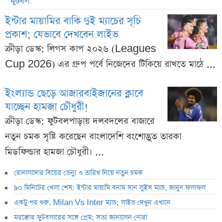
ফুটবল
ইন্টার মায়ামির বাকি দুই ম্যাচের সূচি
প্রকাশ; যেভাবে দেখবেন লাইভ
ক্রীড়া ডেস্ক: লিগস কাপ ২০২৬ (Leagues
Cup 2026) এর গ্রুপ পর্বে নিজেদের টিকিয়ে রাখতে মাঠে ...
ইংল্যান্ড ছেড়ে আজারবাইজানের ক্লাবে
যাচ্ছেন হামজা চৌধুরী!
ক্রীড়া ডেস্ক: ফুটবলপাড়ায় দলবদলের বাজারে
নতুন চমক সৃষ্টি করেছেন বাংলাদেশি বংশোদ্ভূত তারকা
মিডফিল্ডার হামজা চৌধুরী। ...
রোনালদোর বিয়ের ভেন্যু ও তারিখ নিয়ে নতুন চমক
৯০ মিনিটের খেলা শেষ: ইন্টার মায়ামি বনাম সান লুইস ম্যাচ, জানুন ফলাফল
একটু পর শুরু, Milan Vs Inter ম্যাচ; লাইভ দেখুন এখানে
মরক্কোর ফুটবলারের সঙ্গে প্রেম; সত্য জানালেন নোরা