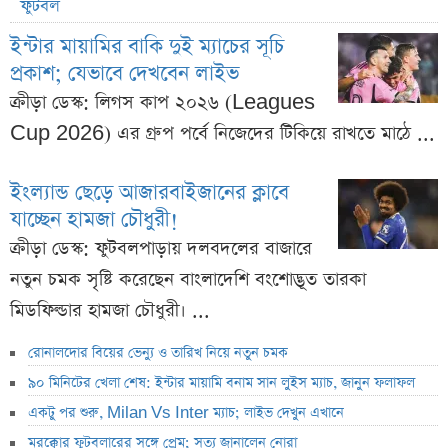
ফুটবল
ইন্টার মায়ামির বাকি দুই ম্যাচের সূচি
প্রকাশ; যেভাবে দেখবেন লাইভ
ক্রীড়া ডেস্ক: লিগস কাপ ২০২৬ (Leagues
Cup 2026) এর গ্রুপ পর্বে নিজেদের টিকিয়ে রাখতে মাঠে ...
ইংল্যান্ড ছেড়ে আজারবাইজানের ক্লাবে
যাচ্ছেন হামজা চৌধুরী!
ক্রীড়া ডেস্ক: ফুটবলপাড়ায় দলবদলের বাজারে
নতুন চমক সৃষ্টি করেছেন বাংলাদেশি বংশোদ্ভূত তারকা
মিডফিল্ডার হামজা চৌধুরী। ...
রোনালদোর বিয়ের ভেন্যু ও তারিখ নিয়ে নতুন চমক
৯০ মিনিটের খেলা শেষ: ইন্টার মায়ামি বনাম সান লুইস ম্যাচ, জানুন ফলাফল
একটু পর শুরু, Milan Vs Inter ম্যাচ; লাইভ দেখুন এখানে
মরক্কোর ফুটবলারের সঙ্গে প্রেম; সত্য জানালেন নোরা