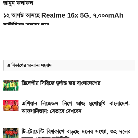
জানুন ফলাফল
১২ আগস্ট আসছে Realme 16x 5G, ৭,০০০mAh
ব্যাটারিসহ সম্ভাব্য দাম
অন্ধকারে জ্বলে উঠবে ফোনের পেছন, REDMI K100 Pro
আসছে নতুন চমক নিয়ে
দেশের বাজারে আজকের স্বর্ণের দাম, প্রতি ভরি কত
এ বিভাগের অন্যান্য সংবাদ
ইন্টার মায়ামির বাকি দুই ম্যাচের সূচি প্রকাশ; যেভাবে দেখবেন
লাইভ
ত্রিদেশীয় সিরিজে দুর্দান্ত জয় বাংলাদেশের
৮০০০ mAh ব্যাটারি সহ আসছে Redmi Note 17 5G,
দাম কত?
এশিয়ান লিজেন্ডস লিগে আজ মুখোমুখি বাংলাদেশ-
আফগানিস্তান: যেভাবে দেখবেন
একটু পর শুরু, Milan Vs Inter ম্যাচ; লাইভ দেখুন এখানে
একটু পর শুরু, চেলসি ও জুভেন্টাস ম্যাচ; লাইভ দেখুন এখানে
টি-টোয়েন্টি বিশ্বকাপে বাড়ছে দলের সংখ্যা, ৩২ দলের