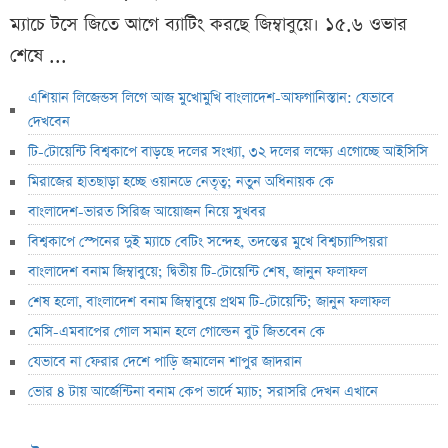
ম্যাচে টসে জিতে আগে ব্যাটিং করছে জিম্বাবুয়ে। ১৫.৬ ওভার
শেষে ...
এশিয়ান লিজেন্ডস লিগে আজ মুখোমুখি বাংলাদেশ-আফগানিস্তান: যেভাবে
দেখবেন
টি-টোয়েন্টি বিশ্বকাপে বাড়ছে দলের সংখ্যা, ৩২ দলের লক্ষ্যে এগোচ্ছে আইসিসি
মিরাজের হাতছাড়া হচ্ছে ওয়ানডে নেতৃত্ব; নতুন অধিনায়ক কে
বাংলাদেশ-ভারত সিরিজ আয়োজন নিয়ে সুখবর
বিশ্বকাপে স্পেনের দুই ম্যাচে বেটিং সন্দেহ, তদন্তের মুখে বিশ্বচ্যাম্পিয়রা
বাংলাদেশ বনাম জিম্বাবুয়ে; দ্বিতীয় টি-টোয়েন্টি শেষ, জানুন ফলাফল
শেষ হলো, বাংলাদেশ বনাম জিম্বাবুয়ে প্রথম টি-টোয়েন্টি; জানুন ফলাফল
মেসি-এমবাপের গোল সমান হলে গোল্ডেন বুট জিতবেন কে
যেভাবে না ফেরার দেশে পাড়ি জমালেন শাপুর জাদরান
ভোর ৪ টায় আর্জেন্টিনা বনাম কেপ ভার্দে ম্যাচ; সরাসরি দেখন এখানে