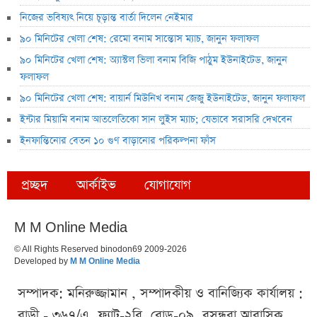
নিজের ভবিষ্যৎ নিয়ে চূড়ান্ত বার্তা দিলেন নেইমার
৯০ মিনিটের খেলা শেষ: রেমো বনাম সান্তোস ম্যাচ, জানুন ফলাফল
৯০ মিনিটের খেলা শেষ: অ্যাস্টল ভিলা বনাম বিজি পাঠুম ইউনাইটেড, জানুন
ফলাফল
৯০ মিনিটের খেলা শেষ: বায়ার্ন মিউনিখ বনাম জেজু ইউনাইটেড, জানুন ফলাফল
ইন্টার মিয়ামি বনাম আতলেতিকো সান লুইস ম্যাচ; যেভাবে সরাসরি দেখবেন
ইনফান্তিনোর বেতন ১০ গুণ বাড়ানোর পরিকল্পনা ফাঁস
প্রচ্ছদ
আর্কাইভ
যোগাযোগ
M M Online Media
© All Rights Reserved binodon69 2009-2026
Developed by
M M Online Media
সম্পাদক: মনিরুজ্জামান , সম্পাদকীয় ও বানিজ্যিক কার্যালয় :
বাড়ী - ৩৬৭/এ, ফ্ল্যাট-২বি, রোড-০৯, বসুন্ধরা আবাসিক