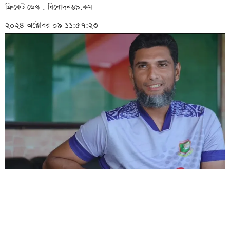
ক্রিকেট ডেস্ক . বিনোদন৬৯.কম
২০২৪ অক্টোবর ০৯ ১১:৫৭:২৩