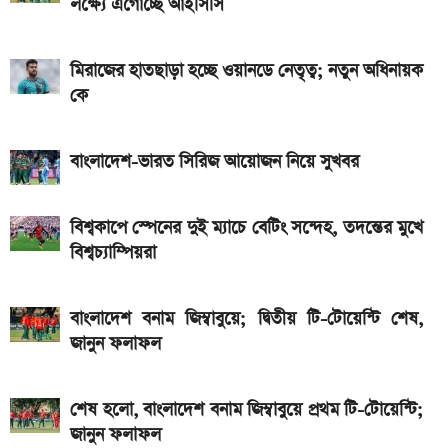
লক্ষ্যে এগোচ্ছে আইসিসি
আজকের স্বর্ণের বাজারদর: ০৬ আগস্ট ২০২৬
এসএসসি ও সমমানের ফল কবে জানাল শিক্ষা বোর্ড
মিরাজের হাতছাড়া হচ্ছে ওয়ানডে নেতৃত্ব; নতুন অধিনায়ক
আজকের সকল দেশের টাকার রেট: ০৫ আগস্ট ২০২৬
কে
বাংলাদেশ-ভারত সিরিজ আয়োজন নিয়ে সুখবর
বিশ্বকাপে স্পেনের দুই ম্যাচে বেটিং সন্দেহ, তদন্তের মুখে
বিশ্বচ্যাম্পিয়রা
বাংলাদেশ বনাম জিম্বাবুয়ে; দ্বিতীয় টি-টোয়েন্টি শেষ,
জানুন ফলাফল
শেষ হলো, বাংলাদেশ বনাম জিম্বাবুয়ে প্রথম টি-টোয়েন্টি;
জানুন ফলাফল