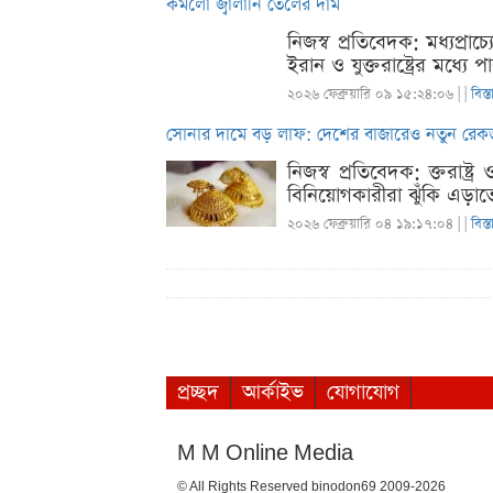
কমলো জ্বালানি তেলের দাম
নিজস্ব প্রতিবেদক: মধ্যপ্রা
ইরান ও যুক্তরাষ্ট্রের মধ্য
২০২৬ ফেব্রুয়ারি ০৯ ১৫:২৪:০৬ |
|
বিস্
সোনার দামে বড় লাফ: দেশের বাজারেও নতুন রেকর্
নিজস্ব প্রতিবেদক: ক্তরাষ্
বিনিয়োগকারীরা ঝুঁকি এড়াতে
২০২৬ ফেব্রুয়ারি ০৪ ১৯:১৭:০৪ |
|
বিস্
প্রচ্ছদ
আর্কাইভ
যোগাযোগ
M M Online Media
© All Rights Reserved binodon69 2009-2026