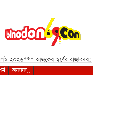
ট ২০২৬***
আজকের স্বর্ণের বাজারদর: ০৭ আগস্ট ২০২৬***
২০
ধর্ম
অন্যান্য..