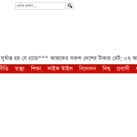
খোঁজ
করুন...
াস্ত হয় যে গ্রামে***
আজকের সকল দেশের টাকার রেট: ০৭ আগস্
নীতি
স্বাস্থ্য
শিক্ষা
লাইফ স্টাইল
বিনোদন
বিশ্ব
প্রবাসী