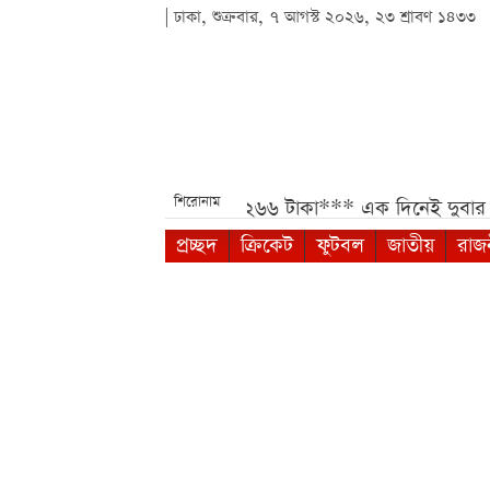
| ঢাকা, শুক্রবার, ৭ আগস্ট ২০২৬, ২৩ শ্রাবণ ১৪৩৩
শিরোনাম
াম, ভরিতে কমেছে ৩ হাজার ২৬৬ টাকা***
এক দিনেই দুবার সূর্য
প্রচ্ছদ
ক্রিকেট
ফুটবল
জাতীয়
রাজ