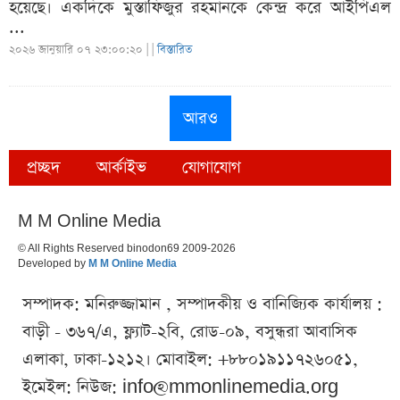
হয়েছে। একদিকে মুস্তাফিজুর রহমানকে কেন্দ্র করে আইপিএল
...
২০২৬ জানুয়ারি ০৭ ২৩:০০:২০ |
|
বিস্তারিত
আরও
প্রচ্ছদ
আর্কাইভ
যোগাযোগ
M M Online Media
© All Rights Reserved binodon69 2009-2026
Developed by
M M Online Media
সম্পাদক: মনিরুজ্জামান , সম্পাদকীয় ও বানিজ্যিক কার্যালয় :
বাড়ী - ৩৬৭/এ, ফ্ল্যাট-২বি, রোড-০৯, বসুন্ধরা আবাসিক
এলাকা, ঢাকা-১২১২। মোবাইল: +৮৮০১৯১১৭২৬০৫১,
ইমেইল: নিউজ:
info@mmonlinemedia.org