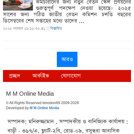
কর্মচারীদের জন্য নতুন বেতন স্কেল প্রণয়নের
গুরুত্বপূর্ণ পদক্ষেপ নেওয়া হয়েছে। ২০২৫
সালের জন্য গঠিত জাতীয় বেতন কমিশন চলতি বছরের
ডিসেম্বরের শেষ সপ্তাহের মধ্যে তাদের ...
২০২৫ নভেম্বর ২৯ ১৫:৩৫:৪১ |
|
বিস্তারিত
আরও
প্রচ্ছদ
আর্কাইভ
যোগাযোগ
M M Online Media
© All Rights Reserved binodon69 2009-2026
Developed by
M M Online Media
সম্পাদক: মনিরুজ্জামান , সম্পাদকীয় ও বানিজ্যিক কার্যালয় :
বাড়ী - ৩৬৭/এ, ফ্ল্যাট-২বি, রোড-০৯, বসুন্ধরা আবাসিক