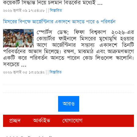
কয়েকটি সিদ্ধান্ত নিয়ে চলমান বিতর্কের মধ্যেই ...
২০২৬ জুলাই ০৯ ১৭:৫৪:৫৮ |
|
বিস্তারিত
মিসরের বিপক্ষে আর্জেন্টিনার একাদশে আসতে পারে ৩ পরিবর্তন
স্পোর্টস ডেস্ক: ফিফা বিশ্বকাপ ২০২৬-এর
কোয়ার্টার ফাইনালে মিসরের মুখোমুখি হওয়ার
আগে আর্জেন্টিনার সম্ভাব্য একাদশে তিনটি
পরিবর্তনের আভাস মিলেছে। রক্ষণ, মাঝমাঠ এবং আক্রমণভাগে
একটি করে পরিবর্তন আনতে পারেন কোচ লিওনেল স্কালোনি।
সবচেয়ে ...
২০২৬ জুলাই ০৫ ১৩:৫৯:৪২ |
|
বিস্তারিত
আরও
প্রচ্ছদ
আর্কাইভ
যোগাযোগ