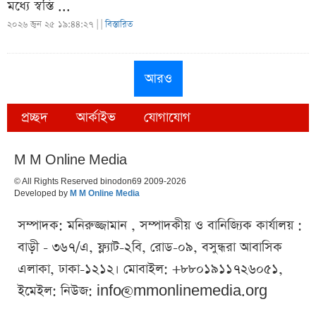
মধ্যে স্বস্তি ...
২০২৬ জুন ২৫ ১৯:৪৪:২৭ |
|
বিস্তারিত
আরও
প্রচ্ছদ
আর্কাইভ
যোগাযোগ
M M Online Media
© All Rights Reserved binodon69 2009-2026
Developed by
M M Online Media
সম্পাদক: মনিরুজ্জামান , সম্পাদকীয় ও বানিজ্যিক কার্যালয় :
বাড়ী - ৩৬৭/এ, ফ্ল্যাট-২বি, রোড-০৯, বসুন্ধরা আবাসিক
এলাকা, ঢাকা-১২১২। মোবাইল: +৮৮০১৯১১৭২৬০৫১,
ইমেইল: নিউজ:
info@mmonlinemedia.org