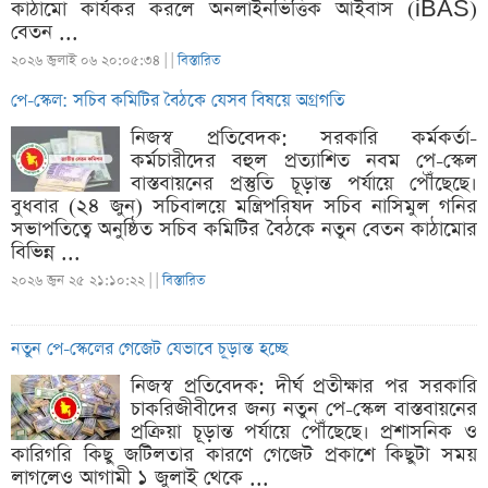
কাঠামো কার্যকর করলে অনলাইনভিত্তিক আইবাস (iBAS)
বেতন ...
২০২৬ জুলাই ০৬ ২০:০৫:৩৪ |
|
বিস্তারিত
পে-স্কেল: সচিব কমিটির বৈঠকে যেসব বিষয়ে অগ্রগতি
নিজস্ব প্রতিবেদক: সরকারি কর্মকর্তা-
কর্মচারীদের বহুল প্রত্যাশিত নবম পে-স্কেল
বাস্তবায়নের প্রস্তুতি চূড়ান্ত পর্যায়ে পৌঁছেছে।
বুধবার (২৪ জুন) সচিবালয়ে মন্ত্রিপরিষদ সচিব নাসিমুল গনির
সভাপতিত্বে অনুষ্ঠিত সচিব কমিটির বৈঠকে নতুন বেতন কাঠামোর
বিভিন্ন ...
২০২৬ জুন ২৫ ২১:১০:২২ |
|
বিস্তারিত
নতুন পে-স্কেলের গেজেট যেভাবে চূড়ান্ত হচ্ছে
নিজস্ব প্রতিবেদক: দীর্ঘ প্রতীক্ষার পর সরকারি
চাকরিজীবীদের জন্য নতুন পে-স্কেল বাস্তবায়নের
প্রক্রিয়া চূড়ান্ত পর্যায়ে পৌঁছেছে। প্রশাসনিক ও
কারিগরি কিছু জটিলতার কারণে গেজেট প্রকাশে কিছুটা সময়
লাগলেও আগামী ১ জুলাই থেকে ...