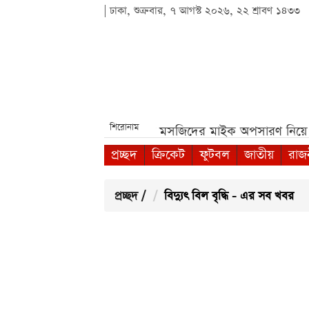
| ঢাকা, শুক্রবার, ৭ আগস্ট ২০২৬, ২২ শ্রাবণ ১৪৩৩
শিরোনাম
 বৃত্তি পরীক্ষা***
পশ্চিমবঙ্গে মসজিদের মাইক অপসারণ নিয়ে নত
প্রচ্ছদ
ক্রিকেট
ফুটবল
জাতীয়
রাজ
প্রচ্ছদ
/
বিদ্যুৎ বিল বৃদ্ধি - এর সব খবর