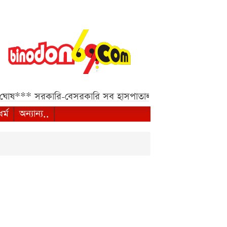
োষ***
সরকারি-বেসরকারি সব হাসপাতাল ও ক্লিনিকের জন্য হাইকোর্
ধর্ম
অন্যান্য..