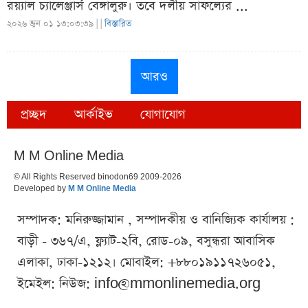
রয়্যাল চ্যালেঞ্জার্স বেঙ্গালুরু। তবে দলীয় সাফল্যের ...
২০২৬ জুন ০১ ১৩:০৩:৩৯ |
|
বিস্তারিত
আরও
প্রচ্ছদ
আর্কাইভ
যোগাযোগ
M M Online Media
© All Rights Reserved binodon69 2009-2026
Developed by
M M Online Media
সম্পাদক: মনিরুজ্জামান , সম্পাদকীয় ও বানিজ্যিক কার্যালয় :
বাড়ী - ৩৬৭/এ, ফ্ল্যাট-২বি, রোড-০৯, বসুন্ধরা আবাসিক
এলাকা, ঢাকা-১২১২। মোবাইল: +৮৮০১৯১১৭২৬০৫১,
ইমেইল: নিউজ:
info@mmonlinemedia.org