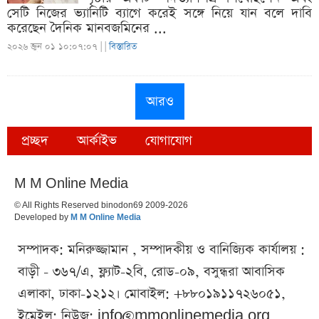
সেটি নিজের ভ্যানিটি ব্যাগে করেই সঙ্গে নিয়ে যান বলে দাবি
করেছেন দৈনিক মানবজমিনের ...
২০২৬ জুন ০১ ১০:০৭:০৭ |
|
বিস্তারিত
আরও
প্রচ্ছদ
আর্কাইভ
যোগাযোগ
M M Online Media
© All Rights Reserved binodon69 2009-2026
Developed by
M M Online Media
সম্পাদক: মনিরুজ্জামান , সম্পাদকীয় ও বানিজ্যিক কার্যালয় :
বাড়ী - ৩৬৭/এ, ফ্ল্যাট-২বি, রোড-০৯, বসুন্ধরা আবাসিক
এলাকা, ঢাকা-১২১২। মোবাইল: +৮৮০১৯১১৭২৬০৫১,
ইমেইল: নিউজ:
info@mmonlinemedia.org