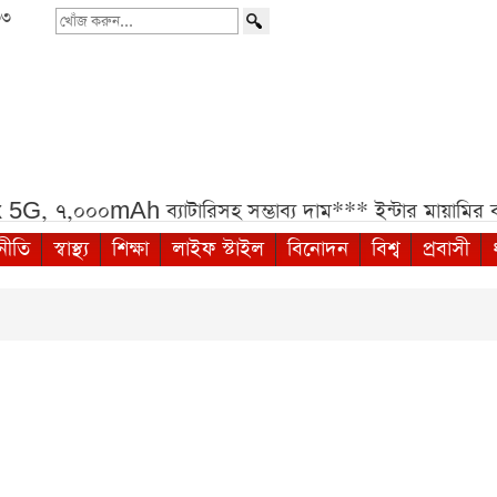
৩৩
খোঁজ
করুন...
৭,০০০mAh ব্যাটারিসহ সম্ভাব্য দাম***
ইন্টার মায়ামির বাক
নীতি
স্বাস্থ্য
শিক্ষা
লাইফ স্টাইল
বিনোদন
বিশ্ব
প্রবাসী