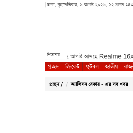
| ঢাকা, বৃহস্পতিবার, ৬ আগস্ট ২০২৬, ২২ শ্রাবণ ১৪
শিরোনাম
 যাচ্ছেন হামজা চৌধুরী!***
১২ আগস্ট আসছে Realme 16x 5G, 
প্রচ্ছদ
ক্রিকেট
ফুটবল
জাতীয়
রাজ
প্রচ্ছদ
/
অ্যালিসন বেকার - এর সব খবর