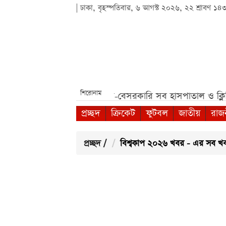
| ঢাকা, বৃহস্পতিবার, ৬ আগস্ট ২০২৬, ২২ শ্রাবণ ১৪
শিরোনাম
ললেন দিলীপ ঘোষ***
সরকারি-বেসরকারি সব হাসপাতাল ও ক্লিনিকে
প্রচ্ছদ
ক্রিকেট
ফুটবল
জাতীয়
রাজ
প্রচ্ছদ
/
বিশ্বকাপ ২০২৬ খবর - এর সব খ