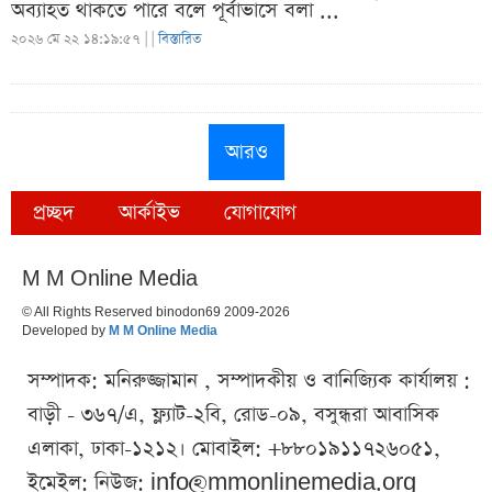
অব্যাহত থাকতে পারে বলে পূর্বাভাসে বলা ...
২০২৬ মে ২২ ১৪:১৯:৫৭ |
|
বিস্তারিত
আরও
প্রচ্ছদ
আর্কাইভ
যোগাযোগ
M M Online Media
© All Rights Reserved binodon69 2009-2026
Developed by
M M Online Media
সম্পাদক: মনিরুজ্জামান , সম্পাদকীয় ও বানিজ্যিক কার্যালয় :
বাড়ী - ৩৬৭/এ, ফ্ল্যাট-২বি, রোড-০৯, বসুন্ধরা আবাসিক
এলাকা, ঢাকা-১২১২। মোবাইল: +৮৮০১৯১১৭২৬০৫১,
ইমেইল: নিউজ:
info@mmonlinemedia.org