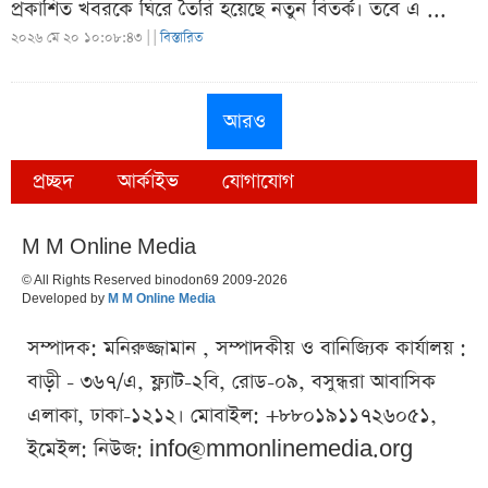
প্রকাশিত খবরকে ঘিরে তৈরি হয়েছে নতুন বিতর্ক। তবে এ ...
২০২৬ মে ২০ ১০:০৮:৪৩ |
|
বিস্তারিত
আরও
প্রচ্ছদ
আর্কাইভ
যোগাযোগ
M M Online Media
© All Rights Reserved binodon69 2009-2026
Developed by
M M Online Media
সম্পাদক: মনিরুজ্জামান , সম্পাদকীয় ও বানিজ্যিক কার্যালয় :
বাড়ী - ৩৬৭/এ, ফ্ল্যাট-২বি, রোড-০৯, বসুন্ধরা আবাসিক
এলাকা, ঢাকা-১২১২। মোবাইল: +৮৮০১৯১১৭২৬০৫১,
ইমেইল: নিউজ:
info@mmonlinemedia.org