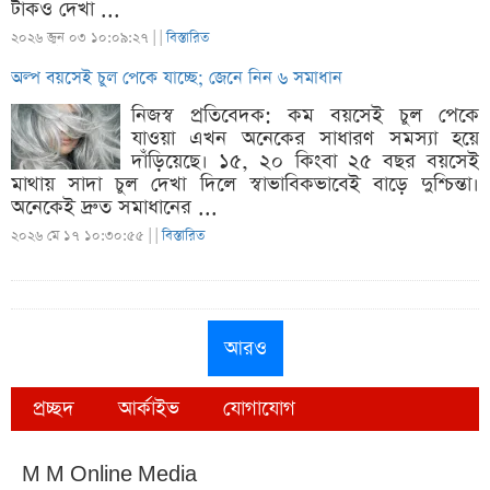
টাকও দেখা ...
২০২৬ জুন ০৩ ১০:০৯:২৭ |
|
বিস্তারিত
অল্প বয়সেই চুল পেকে যাচ্ছে; জেনে নিন ৬ সমাধান
নিজস্ব প্রতিবেদক: কম বয়সেই চুল পেকে
যাওয়া এখন অনেকের সাধারণ সমস্যা হয়ে
দাঁড়িয়েছে। ১৫, ২০ কিংবা ২৫ বছর বয়সেই
মাথায় সাদা চুল দেখা দিলে স্বাভাবিকভাবেই বাড়ে দুশ্চিন্তা।
অনেকেই দ্রুত সমাধানের ...
২০২৬ মে ১৭ ১০:৩০:৫৫ |
|
বিস্তারিত
আরও
প্রচ্ছদ
আর্কাইভ
যোগাযোগ
M M Online Media