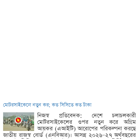
মোটরসাইকেলে নতুন কর; কত সিসিতে কত টাকা
নিজস্ব প্রতিবেদক: দেশে চলাচলকারী
মোটরসাইকেলের ওপর নতুন করে অগ্রিম
আয়কর (এআইটি) আরোপের পরিকল্পনা করছে
জাতীয় রাজস্ব বোর্ড (এনবিআর)। আসন্ন ২০২৬–২৭ অর্থবছরের