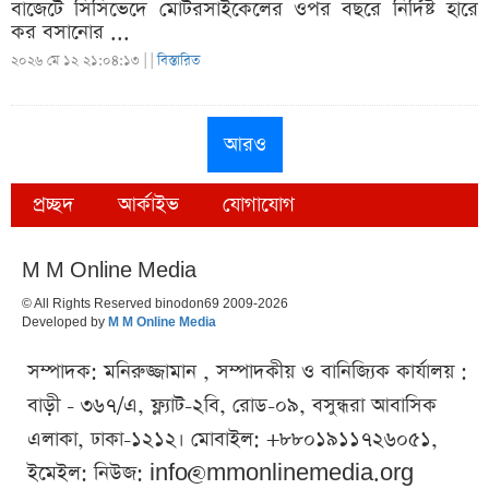
বাজেটে সিসিভেদে মোটরসাইকেলের ওপর বছরে নির্দিষ্ট হারে
কর বসানোর ...
২০২৬ মে ১২ ২১:০৪:১৩ |
|
বিস্তারিত
আরও
প্রচ্ছদ
আর্কাইভ
যোগাযোগ
M M Online Media
© All Rights Reserved binodon69 2009-2026
Developed by
M M Online Media
সম্পাদক: মনিরুজ্জামান , সম্পাদকীয় ও বানিজ্যিক কার্যালয় :
বাড়ী - ৩৬৭/এ, ফ্ল্যাট-২বি, রোড-০৯, বসুন্ধরা আবাসিক
এলাকা, ঢাকা-১২১২। মোবাইল: +৮৮০১৯১১৭২৬০৫১,
ইমেইল: নিউজ:
info@mmonlinemedia.org