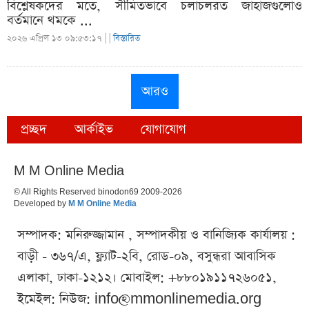
বিশ্লেষকদের মতে, সীমিতভাবে চলাচলরত জাহাজগুলোও
বর্তমানে থমকে ...
২০২৬ এপ্রিল ১৩ ০৯:৫৩:১৭ |
|
বিস্তারিত
আরও
প্রচ্ছদ
আর্কাইভ
যোগাযোগ
M M Online Media
© All Rights Reserved binodon69 2009-2026
Developed by
M M Online Media
সম্পাদক: মনিরুজ্জামান , সম্পাদকীয় ও বানিজ্যিক কার্যালয় :
বাড়ী - ৩৬৭/এ, ফ্ল্যাট-২বি, রোড-০৯, বসুন্ধরা আবাসিক
এলাকা, ঢাকা-১২১২। মোবাইল: +৮৮০১৯১১৭২৬০৫১,
ইমেইল: নিউজ:
info@mmonlinemedia.org