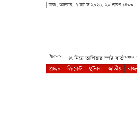
| ঢাকা, শুক্রবার, ৭ আগস্ট ২০২৬, ২৩ শ্রাবণ ১৪৩৩
শিরোনাম
তুন সিদ্ধান্ত***
মেসির ভবিষ্যৎ নিয়ে তাপিয়ার স্পষ্ট বার্তা***
সহপ
প্রচ্ছদ
ক্রিকেট
ফুটবল
জাতীয়
রাজ