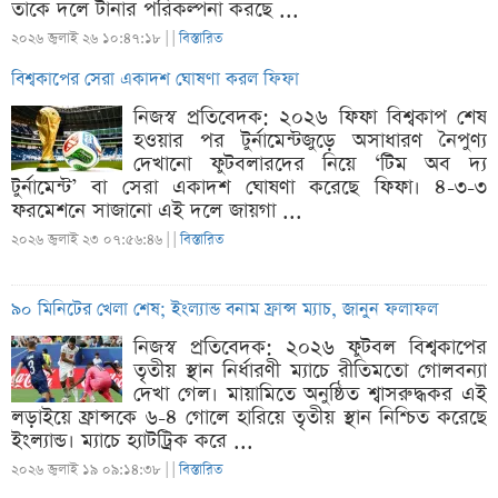
তাকে দলে টানার পরিকল্পনা করছে ...
২০২৬ জুলাই ২৬ ১০:৪৭:১৮ |
|
বিস্তারিত
বিশ্বকাপের সেরা একাদশ ঘোষণা করল ফিফা
নিজস্ব প্রতিবেদক: ২০২৬ ফিফা বিশ্বকাপ শেষ
হওয়ার পর টুর্নামেন্টজুড়ে অসাধারণ নৈপুণ্য
দেখানো ফুটবলারদের নিয়ে ‘টিম অব দ্য
টুর্নামেন্ট’ বা সেরা একাদশ ঘোষণা করেছে ফিফা। ৪-৩-৩
ফরমেশনে সাজানো এই দলে জায়গা ...
২০২৬ জুলাই ২৩ ০৭:৫৬:৪৬ |
|
বিস্তারিত
৯০ মিনিটের খেলা শেষ; ইংল্যান্ড বনাম ফ্রান্স ম্যাচ, জানুন ফলাফল
নিজস্ব প্রতিবেদক: ২০২৬ ফুটবল বিশ্বকাপের
তৃতীয় স্থান নির্ধারণী ম্যাচে রীতিমতো গোলবন্যা
দেখা গেল। মায়ামিতে অনুষ্ঠিত শ্বাসরুদ্ধকর এই
লড়াইয়ে ফ্রান্সকে ৬-৪ গোলে হারিয়ে তৃতীয় স্থান নিশ্চিত করেছে
ইংল্যান্ড। ম্যাচে হ্যাটট্রিক করে ...
২০২৬ জুলাই ১৯ ০৯:১৪:৩৮ |
|
বিস্তারিত