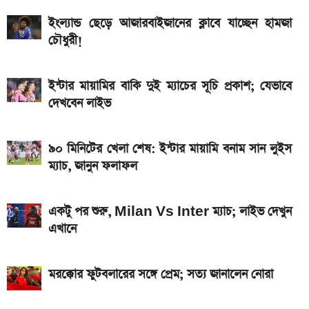
দেশের বাজারে আজ ১৮, ২১ ও ২২ ক্যারেট একভরি সোনার
ইংল্যান্ড ছেড়ে আজারবাইজানের ক্লাবে যাচ্ছেন হামজা
দাম
চৌধুরী!
এসএসসি ফল প্রকাশের চূড়ান্ত তারিখ ঘোষণা
দেশে আজ একভরি ২১ ক্যারেট স্বর্ণের দাম
ইন্টার মায়ামির বাকি দুই ম্যাচের সূচি প্রকাশ; যেভাবে
দেখবেন লাইভ
২০২৬ সালের প্রথম পূর্ণগ্রাস সূর্যগ্রহণ কবে, কোথা থেকে দেখা
যাবে
৯০ মিনিটের খেলা শেষ: ইন্টার মায়ামি বনাম সান লুইস
ম্যাচ, জানুন ফলাফল
একটু পর শুরু, Milan Vs Inter ম্যাচ; লাইভ দেখুন
এখানে
মরক্কোর ফুটবলারের সঙ্গে প্রেম; সত্য জানালেন নোরা