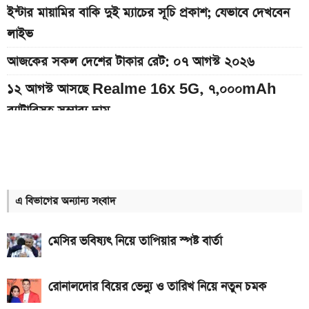
ইন্টার মায়ামির বাকি দুই ম্যাচের সূচি প্রকাশ; যেভাবে দেখবেন
লাইভ
আজকের সকল দেশের টাকার রেট: ০৭ আগস্ট ২০২৬
১২ আগস্ট আসছে Realme 16x 5G, ৭,০০০mAh
ব্যাটারিসহ সম্ভাব্য দাম
৭০৫০mAh ব্যাটারি ও ১২০Hz কার্ভড ডিসপ্লেতে ভিভো S2
লঞ্চ
সরকারি কর্মচারীদের বেতন-গ্রেড নিয়ে নতুন বার্তা
এ বিভাগের অন্যান্য সংবাদ
আজকের স্বর্ণের বাজারদর: ০৭ আগস্ট ২০২৬
মেসির ভবিষ্যৎ নিয়ে তাপিয়ার স্পষ্ট বার্তা
এসএসসি ও সমমানের ফল কবে জানাল শিক্ষা বোর্ড
নতুন পে-স্কেল কার্যকর হলে যেভাবে বকেয়া বেতন পাবেন
রোনালদোর বিয়ের ভেন্যু ও তারিখ নিয়ে নতুন চমক
সরকারি চাকরিজীবীরা