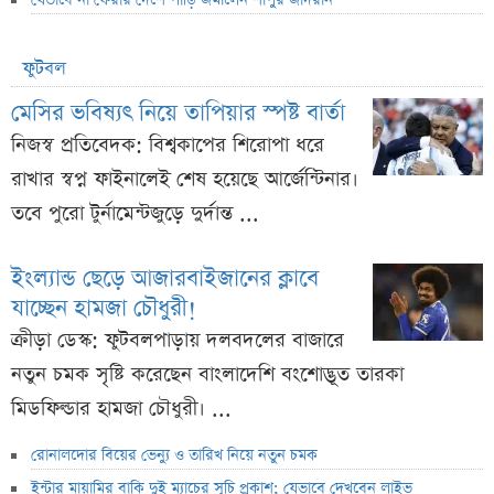
যেভাবে না ফেরার দেশে পাড়ি জমালেন শাপুর জাদরান
ফুটবল
মেসির ভবিষ্যৎ নিয়ে তাপিয়ার স্পষ্ট বার্তা
নিজস্ব প্রতিবেদক: বিশ্বকাপের শিরোপা ধরে
রাখার স্বপ্ন ফাইনালেই শেষ হয়েছে আর্জেন্টিনার।
তবে পুরো টুর্নামেন্টজুড়ে দুর্দান্ত ...
ইংল্যান্ড ছেড়ে আজারবাইজানের ক্লাবে
যাচ্ছেন হামজা চৌধুরী!
ক্রীড়া ডেস্ক: ফুটবলপাড়ায় দলবদলের বাজারে
নতুন চমক সৃষ্টি করেছেন বাংলাদেশি বংশোদ্ভূত তারকা
মিডফিল্ডার হামজা চৌধুরী। ...
রোনালদোর বিয়ের ভেন্যু ও তারিখ নিয়ে নতুন চমক
ইন্টার মায়ামির বাকি দুই ম্যাচের সূচি প্রকাশ; যেভাবে দেখবেন লাইভ