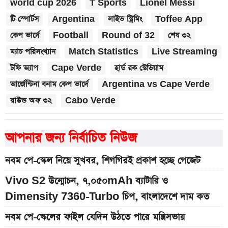
world cup 2026
T Sports
Lionel Messi
টি স্পোর্টস
Argentina
লাইভ স্ট্রিমিং
Toffee App
কেপ ভার্দে
Football
Round of 32
শেষ ৩২
ম্যাচ পরিসংখ্যান
Match Statistics
Live Streaming
টফি অ্যাপ
Cape Verde
হার্ড রক স্টেডিয়াম
আর্জেন্টিনা বনাম কেপ ভার্দে
Argentina vs Cape Verde
রাউন্ড অফ ৩২
Cabo Verde
আপনার জন্য নির্বাচিত নিউজ
নবম পে-স্কেল নিয়ে সুখবর, শিগগিরই প্রকাশ হচ্ছে গেজেট
Vivo S2 উন্মোচন, ৭,০৫০mAh ব্যাটারি ও
Dimensity 7360-Turbo চিপ, বাংলাদেশে দাম কত
নবম পে-স্কেলের ফাইল যেদিন উঠতে পারে মন্ত্রিসভায়