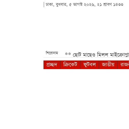
| ঢাকা, বুধবার, ৫ আগস্ট ২০২৬, ২১ শ্রাবণ ১৪৩৩
শিরোনাম
রের আপডেট সুবিধা***
ছোট মাছেও মিলল মাইক্রোপ্লাস্টিক, সব
প্রচ্ছদ
ক্রিকেট
ফুটবল
জাতীয়
রাজ