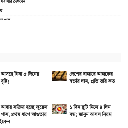
ে সরাসরি দেখবেন
রে
না গেল
ুন ফলাফল
ব তারিখ
াইটেড, জানুন ফলাফল
আসছে টানা ৫ দিনের
দেশের বাজারে আজকের
বৃষ্টি!
স্বর্ণের দাম, প্রতি ভরি কত
আবার সক্রিয় হচ্ছে ফুয়েল
১ দিন ছুটি নিলে ৪ দিন
পাস, প্রথম ধাপে আওতায়
বন্ধ; জানুন আসল নিয়ম
ইকেল