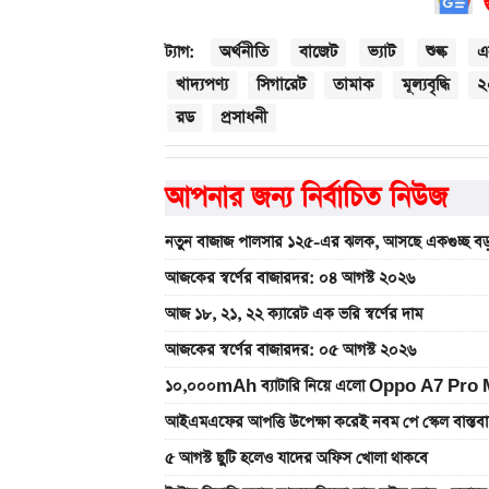
অর্থনীতি
বাজেট
ভ্যাট
শুল্ক
এ
ট্যাগ:
খাদ্যপণ্য
সিগারেট
তামাক
মূল্যবৃদ্ধি
২
রড
প্রসাধনী
আপনার জন্য নির্বাচিত নিউজ
নতুন বাজাজ পালসার ১২৫-এর ঝলক, আসছে একগুচ্ছ বড়
আজকের স্বর্ণের বাজারদর: ০৪ আগস্ট ২০২৬
আজ ১৮, ২১, ২২ ক্যারেট এক ভরি স্বর্ণের দাম
আজকের স্বর্ণের বাজারদর: ০৫ আগস্ট ২০২৬
১০,০০০mAh ব্যাটারি নিয়ে এলো Oppo A7 Pro Max
আইএমএফের আপত্তি উপেক্ষা করেই নবম পে স্কেল বাস্ত
৫ আগস্ট ছুটি হলেও যাদের অফিস খোলা থাকবে