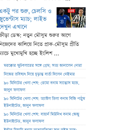
একটু পর শুরু, চেলসি ও
জুভেন্টাস ম্যাচ; লাইভ
দেখুন এখানে
ক্রীড়া ডেস্ক: নতুন মৌসুম শুরুর আগে
নিজেদের ঝালিয়ে নিতে প্রাক-মৌসুম প্রীতি
ম্যাচে মুখোমুখি হচ্ছে ইংলিশ ...
মরক্কোর ফুটবলারের সঙ্গে প্রেম; সত্য জানালেন নোরা
নিজের ভবিষ্যৎ নিয়ে চূড়ান্ত বার্তা দিলেন নেইমার
৯০ মিনিটের খেলা শেষ: রেমো বনাম সান্তোস ম্যাচ,
জানুন ফলাফল
৯০ মিনিটের খেলা শেষ: অ্যাস্টল ভিলা বনাম বিজি পাঠুম
ইউনাইটেড, জানুন ফলাফল
৯০ মিনিটের খেলা শেষ: বায়ার্ন মিউনিখ বনাম জেজু
ইউনাইটেড, জানুন ফলাফল