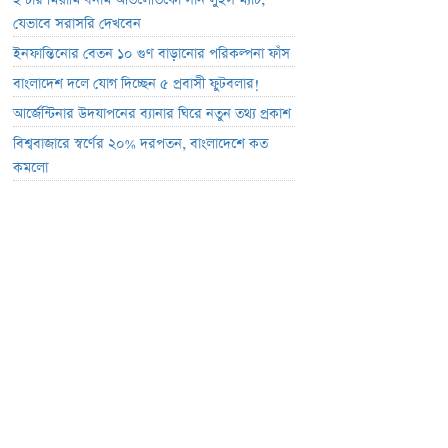
ইন্টার মিয়ামি বনাম আতলেতিকো সান লুইস ম্যাচ;
যেভাবে সরাসরি দেখবেন
ইনফান্তিনোর বেতন ১০ গুণ বাড়ানোর পরিকল্পনা ফাঁস
বাংলাদেশ দলে যোগ দিচ্ছেন ৫ প্রবাসী ফুটবলার!
আর্জেন্টিনার উদযাপনের ব্যানার ঘিরে নতুন তথ্য প্রকাশ
বিশ্ববাজারে স্বর্ণের ২০% দরপতন, বাংলাদেশে কত
কমলো