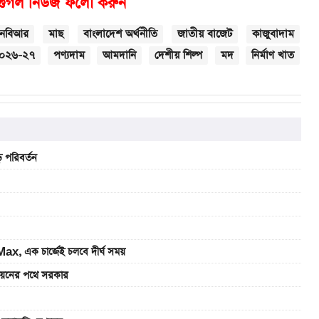
গুগল নিউজ ফলো করুন
নবিআর
মাছ
বাংলাদেশ অর্থনীতি
জাতীয় বাজেট
কাজুবাদাম
০২৬-২৭
পণ্যদাম
আমদানি
দেশীয় শিল্প
মদ
নির্মাণ খাত
 পরিবর্তন
, এক চার্জেই চলবে দীর্ঘ সময়
বায়নের পথে সরকার