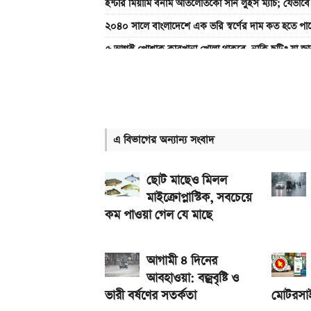
ইন্টার মিয়ামি বনাম আতলেতিকো সান লুইস ম্যাচ; যেভাব
২০৪০ সালে বাংলাদেশে এক ভরি স্বর্ণের দাম কত হতে পা
৫ আগস্ট পোশাক কারখানা খোলা থাকবে, নাকি ছুটি? যা জা
মঙ্গলবার টানা ৭ ঘণ্টা বিদ্যুৎ থাকবে না যেসব এলাকায়
৯০ মিনিটের খেলা শেষ: রেমো বনাম সান্তোস ম্যাচ, জান
২ বছর পিছিয়ে যেতে পারে নবম জাতীয় পে-স্কেল
এ বিভাগের অন্যান্য সংবাদ
২০২৬ সালের সরকারি ছুটির তালিকা প্রকাশ, দেখে নিন স
৯০ মিনিটের খেলা শেষ: বায়ার্ন মিউনিখ বনাম জেজু ইউন
ছোট মাছেও মিলল
মাইক্রোপ্লাস্টিক, সবচেয়ে
কম পাওয়া গেল যে মাছে
আগামী ৪ দিনের
আবহাওয়া: বজ্রবৃষ্টি ও
ভারী বর্ষণের সতর্কতা
মোটরসা