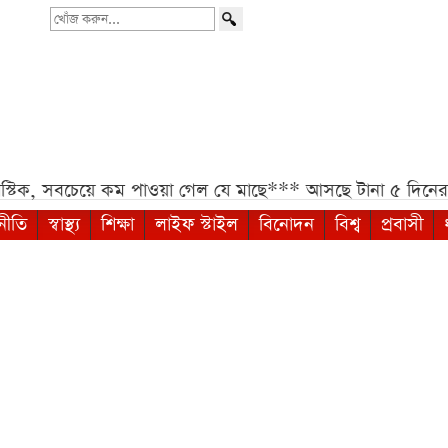
খোঁজ
করুন...
চেয়ে কম পাওয়া গেল যে মাছে***
আসছে টানা ৫ দিনের বৃষ্টি!***
নীতি
স্বাস্থ্য
শিক্ষা
লাইফ স্টাইল
বিনোদন
বিশ্ব
প্রবাসী