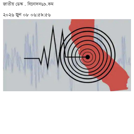
জাতীয় ডেস্ক . বিনোদন৬৯.কম
২০২৬ জুন ০৮ ০৬:৫৯:৫৬