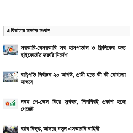
আসছে নতুন চমক নিয়ে
দেশের বাজারে আজকের স্বর্ণের দাম, প্রতি ভরি কত
১২ আগস্ট আসছে Realme 16x 5G, ৭,০০০mAh
এ বিভাগের অন্যান্য সংবাদ
ব্যাটারিসহ সম্ভাব্য দাম
৮০০০ mAh ব্যাটারি সহ আসছে Redmi Note 17 5G,
সরকারি-বেসরকারি সব হাসপাতাল ও ক্লিনিকের জন্য
দাম কত?
হাইকোর্টের জরুরি নির্দেশ
একটু পর শুরু, Milan Vs Inter ম্যাচ; লাইভ দেখুন এখানে
রাষ্ট্রপতি নির্বাচন ২০ আগস্ট, প্রার্থী হতে কী কী যোগ্যতা
একটু পর শুরু, চেলসি ও জুভেন্টাস ম্যাচ; লাইভ দেখুন এখানে
লাগবে
ইন্টার মায়ামির বাকি দুই ম্যাচের সূচি প্রকাশ; যেভাবে দেখবেন
লাইভ
নবম পে-স্কেল নিয়ে সুখবর, শিগগিরই প্রকাশ হচ্ছে
গেজেট
গ্যাসের দাম নিয়ে সুখবর, যা জানাল পেট্রোবাংলা
আজকের সকল দেশের টাকার রেট: ০৫ আগস্ট ২০২৬
র‍্যাব বিলুপ্ত, আসছে নতুন এসআরবি বাহিনী