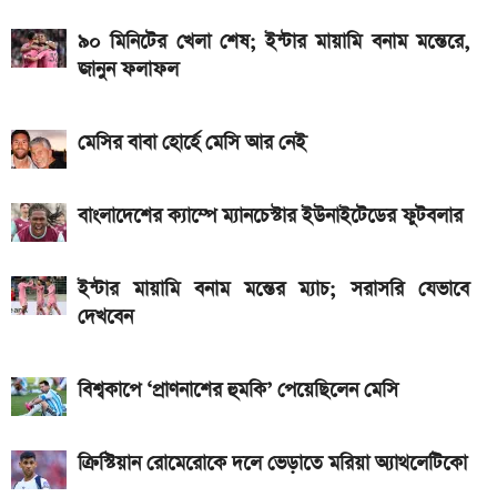
ও 4G
৯০ মিনিটের খেলা শেষ; ইন্টার মায়ামি বনাম মন্তেরে,
জানুন ফলাফল
iQOO Z11-এ থাকছে ৬.৮৩ ইঞ্চির কার্ভড AMOLED
ডিসপ্লে, থাকছে সরু ফ্রেম
মেসির বাবা হোর্হে মেসি আর নেই
Bajaj Pulsar N160 S: দাম, ইঞ্জিন, ফিচার ও
স্পেসিফিকেশন
বাংলাদেশের ক্যাম্পে ম্যানচেস্টার ইউনাইটেডের ফুটবলার
Yamaha MT-15 V2 2026: নতুন ৬ রঙে আরও
আকর্ষণীয় স্পোর্টস বাইক
ইন্টার মায়ামি বনাম মন্তের ম্যাচ; সরাসরি যেভাবে
আজকের সকল দেশের টাকার রেট: ০৯ আগস্ট ২০২৬
দেখবেন
২ লাখ টাকার মধ্যে বাংলাদেশে ৫টি ১২৫ সিসির বাইক,
বিশ্বকাপে ‘প্রাণনাশের হুমকি’ পেয়েছিলেন মেসি
মাইলেজ ও দাম
রাষ্ট্রপতি নির্বাচনে দুই মনোনয়নপত্র নিল বিএনপি
ক্রিস্টিয়ান রোমেরোকে দলে ভেড়াতে মরিয়া অ্যাথলেটিকো