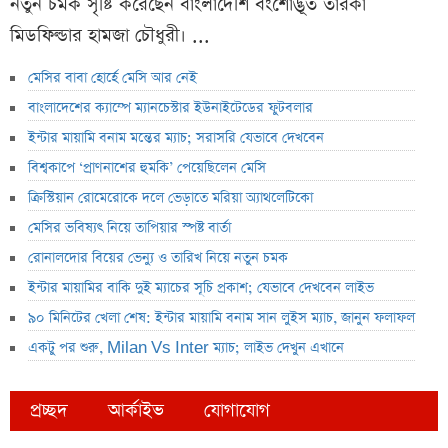
নতুন চমক সৃষ্টি করেছেন বাংলাদেশি বংশোদ্ভূত তারকা
মিডফিল্ডার হামজা চৌধুরী। ...
মেসির বাবা হোর্হে মেসি আর নেই
বাংলাদেশের ক্যাম্পে ম্যানচেস্টার ইউনাইটেডের ফুটবলার
ইন্টার মায়ামি বনাম মন্তের ম্যাচ; সরাসরি যেভাবে দেখবেন
বিশ্বকাপে ‘প্রাণনাশের হুমকি’ পেয়েছিলেন মেসি
ক্রিস্টিয়ান রোমেরোকে দলে ভেড়াতে মরিয়া অ্যাথলেটিকো
মেসির ভবিষ্যৎ নিয়ে তাপিয়ার স্পষ্ট বার্তা
রোনালদোর বিয়ের ভেন্যু ও তারিখ নিয়ে নতুন চমক
ইন্টার মায়ামির বাকি দুই ম্যাচের সূচি প্রকাশ; যেভাবে দেখবেন লাইভ
৯০ মিনিটের খেলা শেষ: ইন্টার মায়ামি বনাম সান লুইস ম্যাচ, জানুন ফলাফল
একটু পর শুরু, Milan Vs Inter ম্যাচ; লাইভ দেখুন এখানে
প্রচ্ছদ
আর্কাইভ
যোগাযোগ