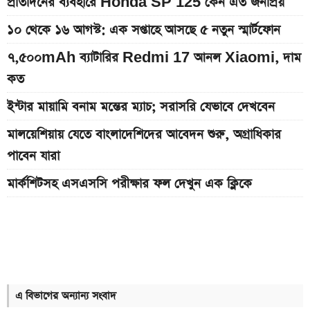
প্রতিদিনের ব্যবহারে Honda SP 125 কেন এত জনপ্রিয়
১০ থেকে ১৬ আগস্ট: এক সপ্তাহে আসছে ৫ নতুন স্মার্টফোন
৭,৫০০mAh ব্যাটারির Redmi 17 আনল Xiaomi, দাম
কত
ইন্টার মায়ামি বনাম মন্তের ম্যাচ; সরাসরি যেভাবে দেখবেন
মালয়েশিয়ায় যেতে বাংলাদেশিদের আবেদন শুরু, অগ্রাধিকার
পাবেন যারা
মার্কশিটসহ এসএসসি পরীক্ষার ফল দেখুন এক ক্লিকে
Bajaj Pulsar N160 S ও N160 SS লঞ্চ, থাকছে ৪-
ভালভ ইঞ্জিন ও TFT ডিসপ্লে
Xiaomi launches Redmi 17, থাকছে
৭,৫০০mAh ব্যাটারি ও ১২০Hz ডিসপ্লে
এ বিভাগের অন্যান্য সংবাদ
৭৫০০mAh ব্যাটারি নিয়ে বাজারে এলো Redmi 17 5G