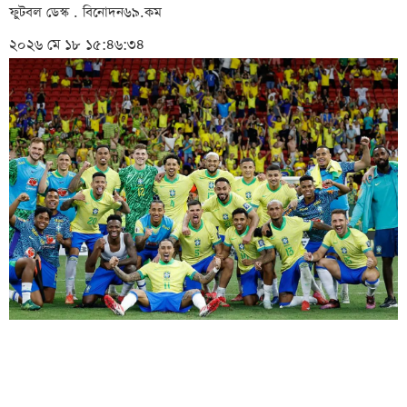
ফুটবল ডেস্ক . বিনোদন৬৯.কম
২০২৬ মে ১৮ ১৫:৪৬:৩৪