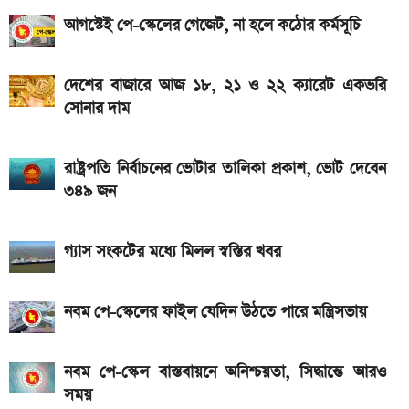
আগস্টেই পে-স্কেলের গেজেট, না হলে কঠোর কর্মসূচি
আজকের স্বর্ণের বাজারদর: ০৭ আগস্ট ২০২৬
নতুন পে-স্কেল কার্যকর হলে যেভাবে বকেয়া বেতন পাবেন
দেশের বাজারে আজ ১৮, ২১ ও ২২ ক্যারেট একভরি
সরকারি চাকরিজীবীরা
সোনার দাম
আজ ৪ ঘণ্টা বিদ্যুৎ থাকবে না যেসব এলাকায়, আগেই জেনে নিন
রাষ্ট্রপতি নির্বাচনের ভোটার তালিকা প্রকাশ, ভোট দেবেন
এসএসসি ফল প্রকাশের চূড়ান্ত তারিখ ঘোষণা
৩৪৯ জন
গ্যাস সংকটের মধ্যে মিলল স্বস্তির খবর
নবম পে-স্কেলের ফাইল যেদিন উঠতে পারে মন্ত্রিসভায়
নবম পে-স্কেল বাস্তবায়নে অনিশ্চয়তা, সিদ্ধান্তে আরও
সময়