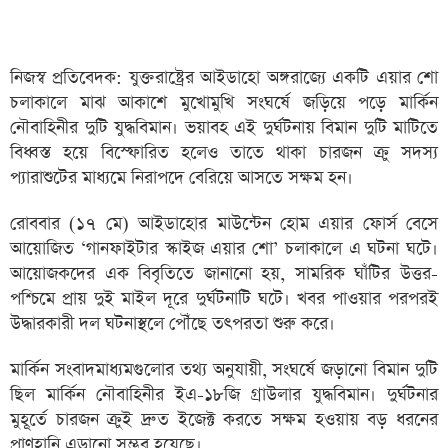
নিজস্ব প্রতিবেদক: যুক্তরাষ্ট্রের আইডাহো অঙ্গরাজ্যে একটি এয়ার শো
চলাকালে মাঝ আকাশে মুখোমুখি সংঘর্ষে জড়িয়ে পড়ে মার্কিন
নৌবাহিনীর দুটি যুদ্ধবিমান। ভয়াবহ এই দুর্ঘটনায় বিমান দুটি মাটিতে
বিধ্বস্ত হয়ে বিস্ফোরিত হলেও তাতে থাকা চারজন ক্রু সদস্য
প্যারাশুটের মাধ্যমে নিরাপদে বেরিয়ে আসতে সক্ষম হন।
রোববার (১৭ মে) আইডাহোর মাউন্টেন হোম এয়ার ফোর্স বেসে
আয়োজিত ‘গানফাইটার স্কাইজ এয়ার শো’ চলাকালে এ ঘটনা ঘটে।
আয়োজকদের এক বিবৃতিতে জানানো হয়, সামরিক ঘাঁটির উত্তর-
পশ্চিমে প্রায় দুই মাইল দূরে দুর্ঘটনাটি ঘটে। খবর পাওয়ার পরপরই
উদ্ধারকারী দল ঘটনাস্থলে পৌঁছে তৎপরতা শুরু করে।
মার্কিন সংবাদমাধ্যমগুলোর তথ্য অনুযায়ী, সংঘর্ষে জড়ানো বিমান দুটি
ছিল মার্কিন নৌবাহিনীর ইএ-১৮জি গ্রাউলার যুদ্ধবিমান। দুর্ঘটনার
মুহূর্তে চারজন ক্রুই দ্রুত ইজেক্ট করতে সক্ষম হওয়ায় বড় ধরনের
প্রাণহানি এড়ানো সম্ভব হয়েছে।