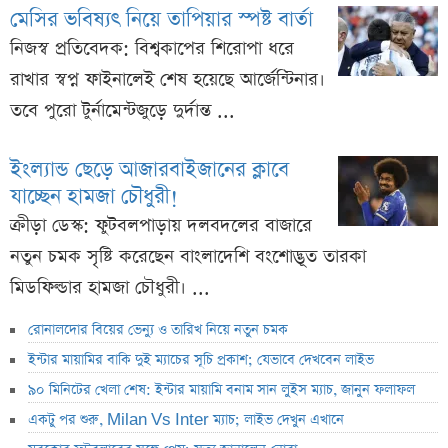
মেসির ভবিষ্যৎ নিয়ে তাপিয়ার স্পষ্ট বার্তা
নিজস্ব প্রতিবেদক: বিশ্বকাপের শিরোপা ধরে
রাখার স্বপ্ন ফাইনালেই শেষ হয়েছে আর্জেন্টিনার।
তবে পুরো টুর্নামেন্টজুড়ে দুর্দান্ত ...
ইংল্যান্ড ছেড়ে আজারবাইজানের ক্লাবে
যাচ্ছেন হামজা চৌধুরী!
ক্রীড়া ডেস্ক: ফুটবলপাড়ায় দলবদলের বাজারে
নতুন চমক সৃষ্টি করেছেন বাংলাদেশি বংশোদ্ভূত তারকা
মিডফিল্ডার হামজা চৌধুরী। ...
রোনালদোর বিয়ের ভেন্যু ও তারিখ নিয়ে নতুন চমক
ইন্টার মায়ামির বাকি দুই ম্যাচের সূচি প্রকাশ; যেভাবে দেখবেন লাইভ
৯০ মিনিটের খেলা শেষ: ইন্টার মায়ামি বনাম সান লুইস ম্যাচ, জানুন ফলাফল
একটু পর শুরু, Milan Vs Inter ম্যাচ; লাইভ দেখুন এখানে