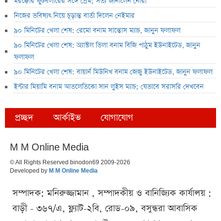
মরক্কোর ফুটবলারের সঙ্গে প্রেম; সত্য জানালেন নোরা
নিজের ভবিষ্যৎ নিয়ে চূড়ান্ত বার্তা দিলেন নেইমার
৯০ মিনিটের খেলা শেষ: রেমো বনাম সান্তোস ম্যাচ, জানুন ফলাফল
৯০ মিনিটের খেলা শেষ: অ্যাস্টল ভিলা বনাম বিজি পাঠুম ইউনাইটেড, জানুন
ফলাফল
৯০ মিনিটের খেলা শেষ: বায়ার্ন মিউনিখ বনাম জেজু ইউনাইটেড, জানুন ফলাফল
ইন্টার মিয়ামি বনাম আতলেতিকো সান লুইস ম্যাচ; যেভাবে সরাসরি দেখবেন
প্রচ্ছদ
আর্কাইভ
যোগাযোগ
M M Online Media
© All Rights Reserved binodon69 2009-2026
Developed by
M M Online Media
সম্পাদক: মনিরুজ্জামান , সম্পাদকীয় ও বানিজ্যিক কার্যালয় :
বাড়ী - ৩৬৭/এ, ফ্ল্যাট-২বি, রোড-০৯, বসুন্ধরা আবাসিক