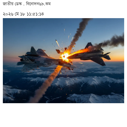
জাতীয় ডেস্ক . বিনোদন৬৯.কম
২০২৬ মে ১৮ ১১:৫১:১৪