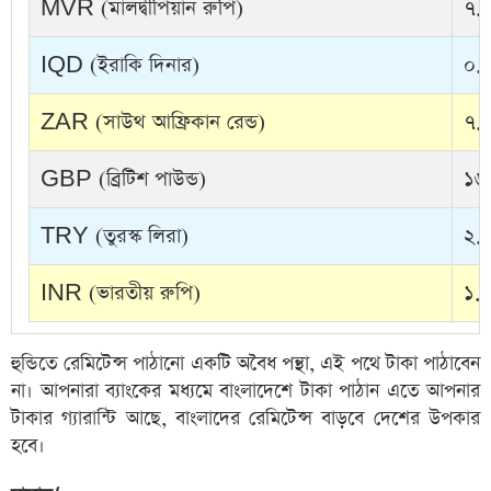
MVR (মালদ্বীপিয়ান রুপি)
৭.৯
IQD (ইরাকি দিনার)
০.০
ZAR (সাউথ আফ্রিকান রেন্ড)
৭.৪
GBP (ব্রিটিশ পাউন্ড)
১৬
TRY (তুরস্ক লিরা)
২.৭
INR (ভারতীয় রুপি)
১.৩
হুন্ডিতে রেমিটেন্স পাঠানো একটি অবৈধ পন্থা, এই পথে টাকা পাঠাবেন
না। আপনারা ব্যাংকের মধ্যমে বাংলাদেশে টাকা পাঠান এতে আপনার
টাকার গ্যারান্টি আছে, বাংলাদের রেমিটেন্স বাড়বে দেশের উপকার
হবে।