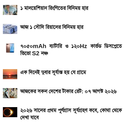
আজকের স্বর্ণের বাজারদর: ০৭ আগস্ট ২০২৬
১ মালয়েশিয়ান রিংগিতের বিনিময় হার
নতুন পে-স্কেল কার্যকর হলে যেভাবে বকেয়া বেতন পাবেন
সরকারি চাকরিজীবীরা
আজ ১ সৌদি রিয়ালের বিনিময় হার
আজ ৪ ঘণ্টা বিদ্যুৎ থাকবে না যেসব এলাকায়, আগেই জেনে নিন
৭০৫০mAh ব্যাটারি ও ১২০Hz কার্ভড ডিসপ্লেতে
এসএসসি ফল প্রকাশের চূড়ান্ত তারিখ ঘোষণা
ভিভো S2 লঞ্চ
এক দিনেই দুবার সূর্যাস্ত হয় যে গ্রামে
আজকের সকল দেশের টাকার রেট: ০৭ আগস্ট ২০২৬
২০২৬ সালের প্রথম পূর্ণগ্রাস সূর্যগ্রহণ কবে, কোথা থেকে
দেখা যাবে