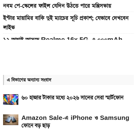
নবম পে-স্কেলের ফাইল যেদিন উঠতে পারে মন্ত্রিসভায়
ইন্টার মায়ামির বাকি দুই ম্যাচের সূচি প্রকাশ; যেভাবে দেখবেন
লাইভ
১২ আগস্ট আসছে Realme 16x 5G, ৭,০০০mAh
ব্যাটারিসহ সম্ভাব্য দাম
৮০০০ mAh ব্যাটারি সহ আসছে Redmi Note 17 5G,
দাম কত?
এ বিভাগের অন্যান্য সংবাদ
আজকের সকল দেশের টাকার রেট: ০৭ আগস্ট ২০২৬
এসএসসি ও সমমানের ফল কবে জানাল শিক্ষা বোর্ড
৬০ হাজার টাকার মধ্যে ২০২৬ সালের সেরা স্মার্টফোন
আজকের স্বর্ণের বাজারদর: ০৬ আগস্ট ২০২৬
Amazon Sale-এ iPhone ও Samsung
৭০৫০mAh ব্যাটারি ও ১২০Hz কার্ভড ডিসপ্লেতে ভিভো S2
ফোনে বড় ছাড়
লঞ্চ