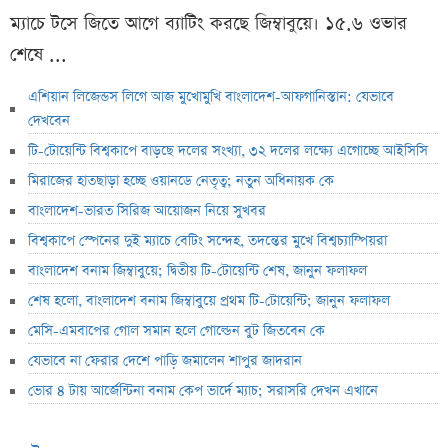
ম্যাচে টসে জিতে আগে ব্যাটিং করছে জিম্বাবুয়ে। ১৫.৬ ওভার
শেষে ...
এশিয়ান লিজেন্ডস লিগে আজ মুখোমুখি বাংলাদেশ-আফগানিস্তান: যেভাবে
দেখবেন
টি-টোয়েন্টি বিশ্বকাপে বাড়ছে দলের সংখ্যা, ৩২ দলের লক্ষ্যে এগোচ্ছে আইসিসি
মিরাজের হাতছাড়া হচ্ছে ওয়ানডে নেতৃত্ব; নতুন অধিনায়ক কে
বাংলাদেশ-ভারত সিরিজ আয়োজন নিয়ে সুখবর
বিশ্বকাপে স্পেনের দুই ম্যাচে বেটিং সন্দেহ, তদন্তের মুখে বিশ্বচ্যাম্পিয়রা
বাংলাদেশ বনাম জিম্বাবুয়ে; দ্বিতীয় টি-টোয়েন্টি শেষ, জানুন ফলাফল
শেষ হলো, বাংলাদেশ বনাম জিম্বাবুয়ে প্রথম টি-টোয়েন্টি; জানুন ফলাফল
মেসি-এমবাপের গোল সমান হলে গোল্ডেন বুট জিতবেন কে
যেভাবে না ফেরার দেশে পাড়ি জমালেন শাপুর জাদরান
ভোর ৪ টায় আর্জেন্টিনা বনাম কেপ ভার্দে ম্যাচ; সরাসরি দেখন এখানে