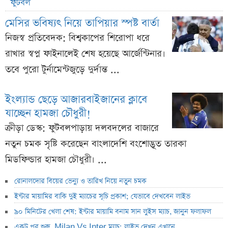
ফুটবল
মেসির ভবিষ্যৎ নিয়ে তাপিয়ার স্পষ্ট বার্তা
নিজস্ব প্রতিবেদক: বিশ্বকাপের শিরোপা ধরে
রাখার স্বপ্ন ফাইনালেই শেষ হয়েছে আর্জেন্টিনার।
তবে পুরো টুর্নামেন্টজুড়ে দুর্দান্ত ...
ইংল্যান্ড ছেড়ে আজারবাইজানের ক্লাবে
যাচ্ছেন হামজা চৌধুরী!
ক্রীড়া ডেস্ক: ফুটবলপাড়ায় দলবদলের বাজারে
নতুন চমক সৃষ্টি করেছেন বাংলাদেশি বংশোদ্ভূত তারকা
মিডফিল্ডার হামজা চৌধুরী। ...
রোনালদোর বিয়ের ভেন্যু ও তারিখ নিয়ে নতুন চমক
ইন্টার মায়ামির বাকি দুই ম্যাচের সূচি প্রকাশ; যেভাবে দেখবেন লাইভ
৯০ মিনিটের খেলা শেষ: ইন্টার মায়ামি বনাম সান লুইস ম্যাচ, জানুন ফলাফল
একটু পর শুরু, Milan Vs Inter ম্যাচ; লাইভ দেখুন এখানে