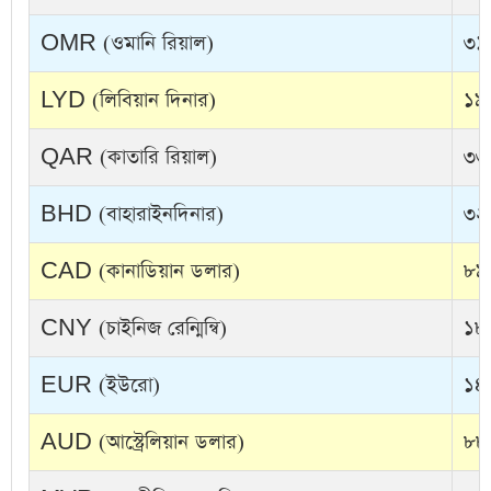
OMR (ওমানি রিয়াল)
৩১
LYD (লিবিয়ান দিনার)
১৯
QAR (কাতারি রিয়াল)
৩৩
BHD (বাহারাইনদিনার)
৩২
CAD (কানাডিয়ান ডলার)
৮৯
CNY (চাইনিজ রেন্মিন্বি)
১৮
EUR (ইউরো)
১৪
AUD (আস্ট্রেলিয়ান ডলার)
৮৮