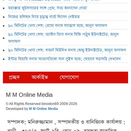
মরক্কোর ফুটবলারের সঙ্গে প্রেম; সত্য জানালেন নোরা
নিজের ভবিষ্যৎ নিয়ে চূড়ান্ত বার্তা দিলেন নেইমার
৯০ মিনিটের খেলা শেষ: রেমো বনাম সান্তোস ম্যাচ, জানুন ফলাফল
৯০ মিনিটের খেলা শেষ: অ্যাস্টল ভিলা বনাম বিজি পাঠুম ইউনাইটেড, জানুন
ফলাফল
৯০ মিনিটের খেলা শেষ: বায়ার্ন মিউনিখ বনাম জেজু ইউনাইটেড, জানুন ফলাফল
ইন্টার মিয়ামি বনাম আতলেতিকো সান লুইস ম্যাচ; যেভাবে সরাসরি দেখবেন
প্রচ্ছদ
আর্কাইভ
যোগাযোগ
M M Online Media
© All Rights Reserved binodon69 2009-2026
Developed by
M M Online Media
সম্পাদক: মনিরুজ্জামান , সম্পাদকীয় ও বানিজ্যিক কার্যালয় :