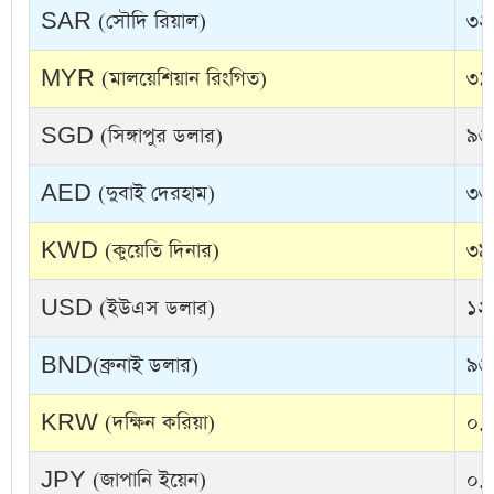
SAR (সৌদি রিয়াল)
৩২
MYR (মালয়েশিয়ান রিংগিত)
৩১.
SGD (সিঙ্গাপুর ডলার)
৯৬
AED (দুবাই দেরহাম)
৩৩
KWD (কুয়েতি দিনার)
৩৯
USD (ইউএস ডলার)
১২
BND(ব্রুনাই ডলার)
৯৬
KRW (দক্ষিন করিয়া)
০.০
JPY (জাপানি ইয়েন)
০.৭