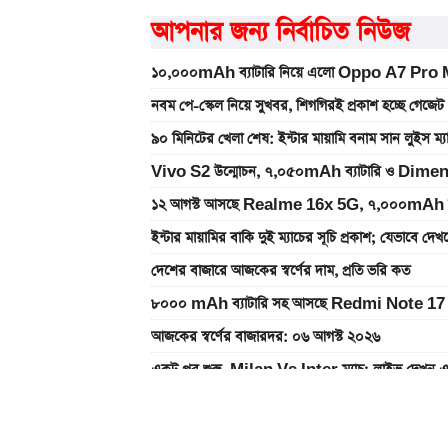
আপনার জন্য নির্বাচিত নিউজ
১০,০০০mAh ব্যাটারি নিয়ে এলো Oppo A7 Pro Max
নবম পে-স্কেল নিয়ে সুখবর, শিগগিরই প্রকাশ হচ্ছে গেজেট
৯০ মিনিটের খেলা শেষ: ইন্টার মায়ামি বনাম সান লুইস ম্
Vivo S2 উন্মোচন, ৭,০৫০mAh ব্যাটারি ও Dimen
১২ আগস্ট আসছে Realme 16x 5G, ৭,০০০mAh ব্যাটা
ইন্টার মায়ামির বাকি দুই ম্যাচের সূচি প্রকাশ; যেভাবে দে
দেশের বাজারে আজকের স্বর্ণের দাম, প্রতি ভরি কত
৮০০০ mAh ব্যাটারি সহ আসছে Redmi Note 17 
আজকের স্বর্ণের বাজারদর: ০৬ আগস্ট ২০২৬
একটু পর শুরু, Milan Vs Inter ম্যাচ; লাইভ দেখুন 
এসএসসি ও সমমানের ফল কবে জানাল শিক্ষা বোর্ড
একটু পর শুরু, চেলসি ও জুভেন্টাস ম্যাচ; লাইভ দেখুন এখ