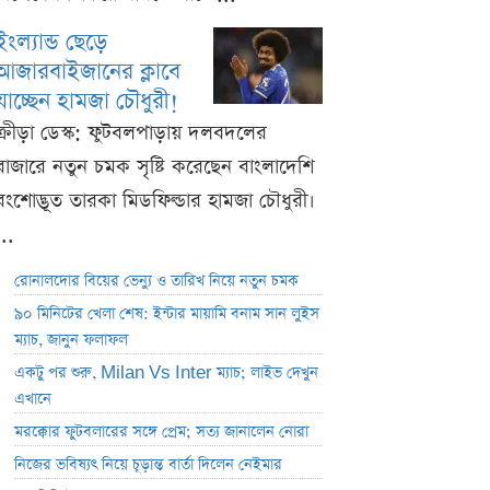
ইংল্যান্ড ছেড়ে
আজারবাইজানের ক্লাবে
যাচ্ছেন হামজা চৌধুরী!
ক্রীড়া ডেস্ক: ফুটবলপাড়ায় দলবদলের
বাজারে নতুন চমক সৃষ্টি করেছেন বাংলাদেশি
বংশোদ্ভূত তারকা মিডফিল্ডার হামজা চৌধুরী।
...
রোনালদোর বিয়ের ভেন্যু ও তারিখ নিয়ে নতুন চমক
৯০ মিনিটের খেলা শেষ: ইন্টার মায়ামি বনাম সান লুইস
ম্যাচ, জানুন ফলাফল
একটু পর শুরু, Milan Vs Inter ম্যাচ; লাইভ দেখুন
এখানে
মরক্কোর ফুটবলারের সঙ্গে প্রেম; সত্য জানালেন নোরা
নিজের ভবিষ্যৎ নিয়ে চূড়ান্ত বার্তা দিলেন নেইমার