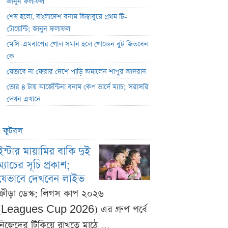
জানুন ফলাফল
শেষ হলো, বাংলাদেশ বনাম জিম্বাবুয়ে প্রথম টি-
টোয়েন্টি; জানুন ফলাফল
মেসি-এমবাপের গোল সমান হলে গোল্ডেন বুট জিতবেন
কে
যেভাবে না ফেরার দেশে পাড়ি জমালেন শাপুর জাদরান
ভোর ৪ টায় আর্জেন্টিনা বনাম কেপ ভার্দে ম্যাচ; সরাসরি
দেখন এখানে
ফুটবল
ইন্টার মায়ামির বাকি দুই
ম্যাচের সূচি প্রকাশ;
যেভাবে দেখবেন লাইভ
ক্রীড়া ডেস্ক: লিগস কাপ ২০২৬
(Leagues Cup 2026) এর গ্রুপ পর্বে
নিজেদের টিকিয়ে রাখতে মাঠে ...