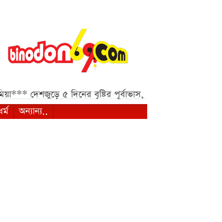
ুড়ে ৫ দিনের বৃষ্টির পূর্বাভাস, হতে পারে ভারী বর্ষণ***
সবজির বা
ধর্ম
অন্যান্য..