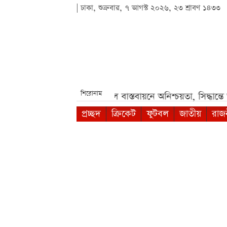
| ঢাকা, শুক্রবার, ৭ আগস্ট ২০২৬, ২৩ শ্রাবণ ১৪৩৩
শিরোনাম
ভায়***
নবম পে-স্কেল বাস্তবায়নে অনিশ্চয়তা, সিদ্ধান্তে আরও সময়
প্রচ্ছদ
ক্রিকেট
ফুটবল
জাতীয়
রাজ