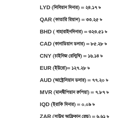
LYD (লিবিয়ান দিনার) = ২৪.১৭ ৳
QAR (কাতারি রিয়াল) = ৩৩.২৫ ৳
BHD ( বাহারাইনদিনার) = ৩২৩.৫১ ৳
CAD (কানাডিয়ান ডলার) = ৮৫.২৮ ৳
CNY (চাইনিজ রেন্মিন্বি) = ১৬.১৪ ৳
EUR (ইউরো)= ১২৭.২৮ ৳
AUD (আস্ট্রেলিয়ান ডলার) = ৭৭.২০ ৳
MVR (মালদ্বীপিয়ান রুপিয়া) = ৭.৮৭ ৳
IQD (ইরাকি দিনার) = ০.০৯ ৳
ZAR (সাউথ আফ্রিকান রেন্ড) = ৬.৬১ ৳