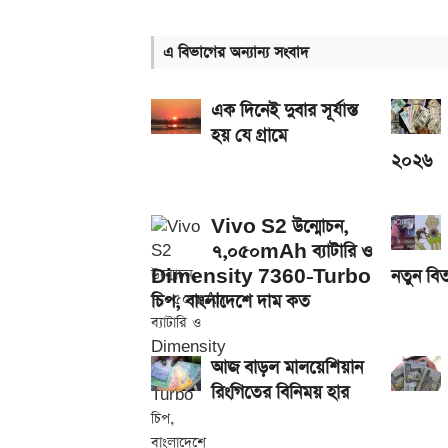
আসছে টানা ৫ দিনের বৃষ্টি!
এ বিভাগের অন্যান্য সংবাদ
আজ ৪ ঘণ্টা বিদ্যুৎ থাকবে না যেসব এলাকায়, আগেই জেন
নতুন পে-স্কেল কার্যকর হলে যেভাবে বকেয়া বেতন পাবেন
এক দিনেই দুবার সূর্যাস্ত
হয় যে গ্রামে
২০২৬
Vivo S2 উন্মোচন,
৭,০৫০mAh ব্যাটারি ও
Dimensity 7360-Turbo
নতুন বিত
চিপ, বাংলাদেশে দাম কত
আজ বাড়ল মালয়েশিয়ান
রিংগিতের বিনিময় হার