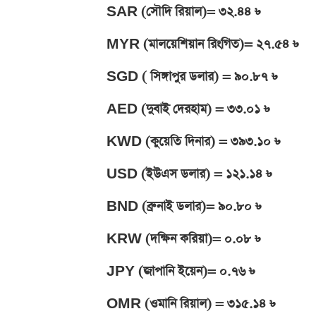
SAR (সৌদি রিয়াল)= ৩২.৪৪ ৳
MYR (মালয়েশিয়ান রিংগিত)= ২৭.৫৪ ৳
SGD ( সিঙ্গাপুর ডলার) = ৯০.৮৭ ৳
AED (দুবাই দেরহাম) = ৩৩.০১ ৳
KWD (কুয়েতি দিনার) = ৩৯৩.১০ ৳
USD (ইউএস ডলার) = ১২১.১৪ ৳
BND (ব্রুনাই ডলার)= ৯০.৮০ ৳
KRW (দক্ষিন করিয়া)= ০.০৮ ৳
JPY (জাপানি ইয়েন)= ০.৭৬ ৳
OMR (ওমানি রিয়াল) = ৩১৫.১৪ ৳