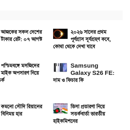
ে নিন
 সরকারি চাকরিজীবীরা
আজকের সকল দেশের
২০২৬ সালের প্রথম
টাকার রেট: ০৭ আগস্ট
পূর্ণগ্রাস সূর্যগ্রহণ কবে,
কোথা থেকে দেখা যাবে
পশ্চিমবঙ্গে মসজিদের
Samsung
মাইক অপসারণ নিয়ে
Galaxy S26 FE:
র্ক
দাম ও ফিচার কি
কমলো সৌদি রিয়ালের
ভিসা প্রতারণা নিয়ে
বিনিময় হার
সতর্কবার্তা ভারতীয়
হাইকমিশনের