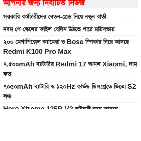
আপনার জন্য নির্বাচিত নিউজ
সরকারি কর্মচারীদের বেতন-গ্রেড নিয়ে নতুন বার্তা
নবম পে-স্কেলের ফাইল যেদিন উঠতে পারে মন্ত্রিসভায়
২০০ মেগাপিক্সেল ক্যামেরা ও Bose স্পিকার নিয়ে আসছে
Redmi K100 Pro Max
৭,৫০০mAh ব্যাটারির Redmi 17 আনল Xiaomi, দাম
কত
৭০৫০mAh ব্যাটারি ও ১২০Hz কার্ভড ডিসপ্লেতে ভিভো S2
লঞ্চ
Hero Xtreme 125R V2 বাইকটি কবে আসবে
বাংলাদেশে ও দাম কত
১০ থেকে ১৬ আগস্ট: এক সপ্তাহে আসছে ৫ নতুন স্মার্টফোন