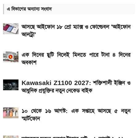
আজকের স্বর্ণের বাজারদর: ০৮ আগস্ট ২০২৬
এ বিভাগের অন্যান্য সংবাদ
ইন্টার মায়ামি বনাম মন্তের ম্যাচ; সরাসরি যেভাবে দেখবেন
আসছে আইফোন ১৮ প্রো ম্যাক্স ও ফোল্ডেবল ‘আইফোন
আগামী সপ্তাহেই সুখবর, বেতন-ইনক্রিমেট নিয়ে যা জানা গেল
আলট্রা’
Bajaj Pulsar N160 S ও N160 SS লঞ্চ, থাকছে ৪-
ভালভ ইঞ্জিন ও TFT ডিসপ্লে
এক দিনের ছুটি নিলেই মিলতে পারে টানা ৪ দিনের
মালয়েশিয়ায় যেতে বাংলাদেশিদের আবেদন শুরু, অগ্রাধিকার
অবকাশ
পাবেন যারা
Kawasaki Z1100 2027: শক্তিশালী ইঞ্জিন ও
iQOO Z11-এ থাকছে ৬.৮৩ ইঞ্চির কার্ভড AMOLED
আধুনিক প্রযুক্তির নতুন নেকেড বাইক
ডিসপ্লে, থাকছে সরু ফ্রেম
৭৫০০mAh ব্যাটারি নিয়ে বাজারে এলো Redmi 17 5G
১০ থেকে ১৬ আগস্ট: এক সপ্তাহে আসছে ৫ নতুন
ও 4G
স্মার্টফোন
দেশের বাজারে আজ ১৮, ২১ ও ২২ ক্যারেট একভরি সোনার
দাম