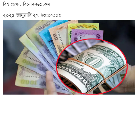
বিশ্ব ডেস্ক . বিনোদন৬৯.কম
২০২৫ জানুয়ারি ২৭ ২৩:০৭:০৯