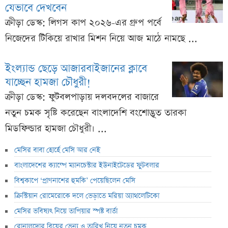
যেভাবে দেখবেন
ক্রীড়া ডেস্ক: লিগস কাপ ২০২৬-এর গ্রুপ পর্বে
নিজেদের টিকিয়ে রাখার মিশন নিয়ে আজ মাঠে নামছে ...
ইংল্যান্ড ছেড়ে আজারবাইজানের ক্লাবে
যাচ্ছেন হামজা চৌধুরী!
ক্রীড়া ডেস্ক: ফুটবলপাড়ায় দলবদলের বাজারে
নতুন চমক সৃষ্টি করেছেন বাংলাদেশি বংশোদ্ভূত তারকা
মিডফিল্ডার হামজা চৌধুরী। ...
মেসির বাবা হোর্হে মেসি আর নেই
বাংলাদেশের ক্যাম্পে ম্যানচেস্টার ইউনাইটেডের ফুটবলার
বিশ্বকাপে ‘প্রাণনাশের হুমকি’ পেয়েছিলেন মেসি
ক্রিস্টিয়ান রোমেরোকে দলে ভেড়াতে মরিয়া অ্যাথলেটিকো
মেসির ভবিষ্যৎ নিয়ে তাপিয়ার স্পষ্ট বার্তা
রোনালদোর বিয়ের ভেন্যু ও তারিখ নিয়ে নতুন চমক