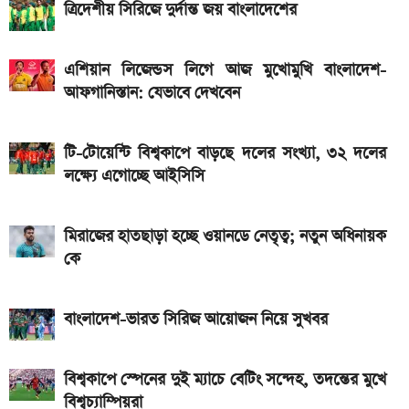
ত্রিদেশীয় সিরিজে দুর্দান্ত জয় বাংলাদেশের
iQOO Z11-এ থাকছে ৬.৮৩ ইঞ্চির কার্ভড AMOLED
ডিসপ্লে, থাকছে সরু ফ্রেম
এশিয়ান লিজেন্ডস লিগে আজ মুখোমুখি বাংলাদেশ-
২০২৬ সালের প্রথম পূর্ণগ্রাস সূর্যগ্রহণ কবে, কোথা থেকে দেখা
আফগানিস্তান: যেভাবে দেখবেন
যাবে
টি-টোয়েন্টি বিশ্বকাপে বাড়ছে দলের সংখ্যা, ৩২ দলের
লক্ষ্যে এগোচ্ছে আইসিসি
মিরাজের হাতছাড়া হচ্ছে ওয়ানডে নেতৃত্ব; নতুন অধিনায়ক
কে
বাংলাদেশ-ভারত সিরিজ আয়োজন নিয়ে সুখবর
বিশ্বকাপে স্পেনের দুই ম্যাচে বেটিং সন্দেহ, তদন্তের মুখে
বিশ্বচ্যাম্পিয়রা