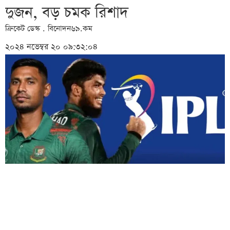
দুজন, বড় চমক রিশাদ
ক্রিকেট ডেস্ক . বিনোদন৬৯.কম
২০২৪ নভেম্বর ২০ ০৯:৩২:০৪