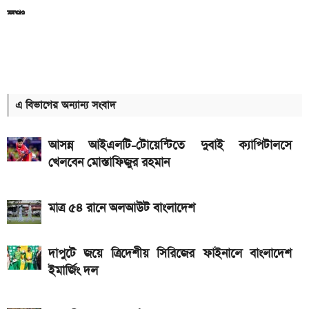
লঞ্চ
আজকের স্বর্ণের বাজারদর: ০৮ আগস্ট ২০২৬
৭,৫০০mAh ব্যাটারির Redmi 17 আনল Xiaomi, দাম
কত
এ বিভাগের অন্যান্য সংবাদ
আগামী সপ্তাহেই সুখবর, বেতন-ইনক্রিমেট নিয়ে যা জানা গেল
আসন্ন আইএলটি-টোয়েন্টিতে দুবাই ক্যাপিটালসে
Hero Xtreme 125R V2 বাইকটি কবে আসবে
খেলবেন মোস্তাফিজুর রহমান
বাংলাদেশে ও দাম কত
আজকের স্বর্ণের বাজারদর: ০৭ আগস্ট ২০২৬
মাত্র ৫৪ রানে অলআউট বাংলাদেশ
দেশের বাজারে আজ ১৮, ২১ ও ২২ ক্যারেট একভরি সোনার
দাম
দাপুটে জয়ে ত্রিদেশীয় সিরিজের ফাইনালে বাংলাদেশ
ইমার্জিং দল
Bajaj Pulsar N160 S ও N160 SS লঞ্চ, থাকছে ৪-
ভালভ ইঞ্জিন ও TFT ডিসপ্লে