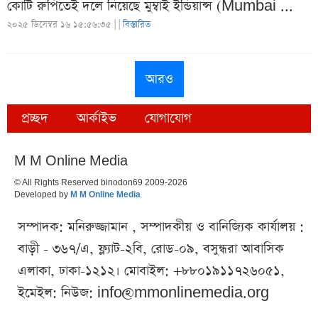
কোটি রুপিতেই দলে নিয়েছে মুম্বাই ইন্ডিয়ান্স (Mumbai ...
২০২৫ ডিসেম্বর ১৬ ১৫:৫৬:৩৫ |
|
বিস্তারিত
আরও
প্রচ্ছদ
আর্কাইভ
যোগাযোগ
M M Online Media
© All Rights Reserved binodon69 2009-2026
Developed by
M M Online Media
সম্পাদক: মনিরুজ্জামান , সম্পাদকীয় ও বানিজ্যিক কার্যালয় :
বাড়ী - ৩৬৭/এ, ফ্ল্যাট-২বি, রোড-০৯, বসুন্ধরা আবাসিক
এলাকা, ঢাকা-১২১২। মোবাইল: +৮৮০১৯১১৭২৬০৫১,
ইমেইল: নিউজ:
info@mmonlinemedia.org