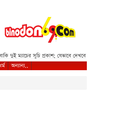
কি দুই ম্যাচের সূচি প্রকাশ; যেভাবে দেখবেন লাইভ***
শেখ হাসিনাক
ধর্ম
অন্যান্য..