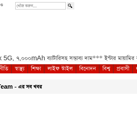
৩৩
খোঁজ
করুন...
৭,০০০mAh ব্যাটারিসহ সম্ভাব্য দাম***
ইন্টার মায়ামির বা
নীতি
স্বাস্থ্য
শিক্ষা
লাইফ স্টাইল
বিনোদন
বিশ্ব
প্রবাসী
eam - এর সব খবর