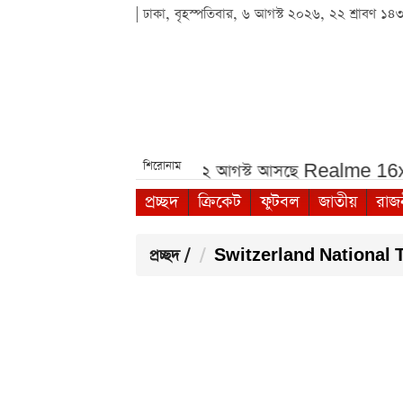
| ঢাকা, বৃহস্পতিবার, ৬ আগস্ট ২০২৬, ২২ শ্রাবণ ১৪
শিরোনাম
 যাচ্ছেন হামজা চৌধুরী!***
১২ আগস্ট আসছে Realme 16x 5G, 
প্রচ্ছদ
ক্রিকেট
ফুটবল
জাতীয়
রাজ
প্রচ্ছদ
/
Switzerland National T