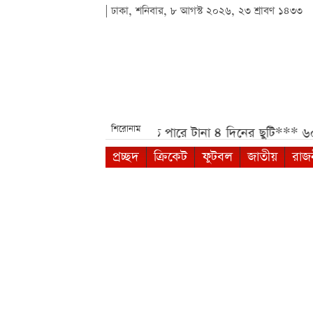
| ঢাকা, শনিবার, ৮ আগস্ট ২০২৬, ২৩ শ্রাবণ ১৪৩৩
শিরোনাম
নতুন বার্তা***
আগস্টে মিলতে পারে টানা ৪ দিনের ছুটি***
৬০ হা
প্রচ্ছদ
ক্রিকেট
ফুটবল
জাতীয়
রাজ