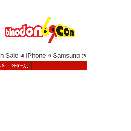
ale-এ iPhone ও Samsung ফোনে বড় ছাড়***
১ মালয়
ধর্ম
অন্যান্য..