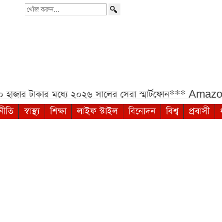
খোঁজ
করুন...
জার টাকার মধ্যে ২০২৬ সালের সেরা স্মার্টফোন***
Amazon S
নীতি
স্বাস্থ্য
শিক্ষা
লাইফ স্টাইল
বিনোদন
বিশ্ব
প্রবাসী