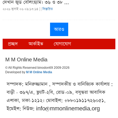
দেখান জুড বেলিংহ্যাম। ৩৬ ও ৩৮ ...
২০২৬ জুলাই ০৬ ০৯:১৩:১৪ |
|
বিস্তারিত
আরও
প্রচ্ছদ
আর্কাইভ
যোগাযোগ
M M Online Media
© All Rights Reserved binodon69 2009-2026
Developed by
M M Online Media
সম্পাদক: মনিরুজ্জামান , সম্পাদকীয় ও বানিজ্যিক কার্যালয় :
বাড়ী - ৩৬৭/এ, ফ্ল্যাট-২বি, রোড-০৯, বসুন্ধরা আবাসিক
এলাকা, ঢাকা-১২১২। মোবাইল: +৮৮০১৯১১৭২৬০৫১,
ইমেইল: নিউজ:
info@mmonlinemedia.org