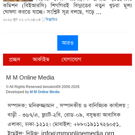
কমিশন (বিইআরসি) শিগগিরই বিদ্যুতের নতুন খুচরা মূল্য
ঘোষণা করতে যাচ্ছে। সংশ্লিষ্ট সূত্র বলছে, গড়ে ...
২০২৬ জুন ০২ ০৭:২৪:০৪ |
|
বিস্তারিত
আরও
প্রচ্ছদ
আর্কাইভ
যোগাযোগ
M M Online Media
© All Rights Reserved binodon69 2009-2026
Developed by
M M Online Media
সম্পাদক: মনিরুজ্জামান , সম্পাদকীয় ও বানিজ্যিক কার্যালয় :
বাড়ী - ৩৬৭/এ, ফ্ল্যাট-২বি, রোড-০৯, বসুন্ধরা আবাসিক
এলাকা, ঢাকা-১২১২। মোবাইল: +৮৮০১৯১১৭২৬০৫১,
ইমেইল: নিউজ:
info@mmonlinemedia.org